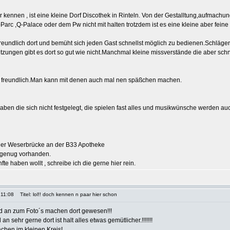
 kennen , ist eine kleine Dorf Discothek in Rinteln. Von der Gestalltung,aufmach
Parc ,Q-Palace oder dem Pw nicht mit halten trotzdem ist es eine kleine aber feine
Freundlich dort und bemüht sich jeden Gast schnellst möglich zu bedienen.Schläge
zungen gibt es dort so gut wie nicht.Manchmal kleine missverstände die aber schn
ht freundlich.Man kann mit denen auch mal nen späßchen machen.
aben die sich nicht festgelegt, die spielen fast alles und musikwünsche werden a
 der Weserbrücke an der B33 Apotheke
 genug vorhanden.
te haben wollt , schreibe ich die gerne hier rein.
 11:08
Titel: lol!! doch kennen n paar hier schon
d an zum Foto´s machen dort gewesen!!!
n sehr gerne dort ist halt alles etwas gemütlicher.!!!!!!!
chen im kleinen Kreis!