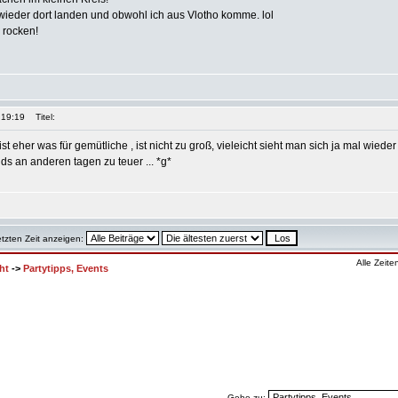
ieder dort landen und obwohl ich aus Vlotho komme. lol
 rocken!
 19:19
Titel:
st eher was für gemütliche , ist nicht zu groß, vieleicht sieht man sich ja mal wieder
nds an anderen tagen zu teuer ... *g*
etzten Zeit anzeigen:
Alle Zeit
ht
->
Partytipps, Events
Gehe zu: