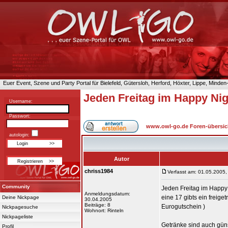
Euer Event, Szene und Party Portal für Bielefeld, Gütersloh, Herford, Höxter, Lippe, Minde
Jeden Freitag im Happy Nig
Username:
Passwort:
www.owl-go.de Foren-übersic
autologin:
Autor
chriss1984
Verfasst am: 01.05.2005,
Community
Jeden Freitag im Happy 
Anmeldungsdatum:
eine 17 gibts ein freige
Deine Nickpage
30.04.2005
Beiträge: 8
Eurogutschein )
Nickpagesuche
Wohnort: Rinteln
Nickpageliste
Getränke sind auch gün
Profil