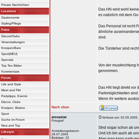
Private Nachrichten
Das HN wird wohl keiner
Locations
es natürlich mit dem Go-
Gastronomie
Styling/Pflege
Das Personal ist recht 
Fotos
ähnliche auseinanderset
Discos/Clubs
sind.
Veranstaltungen
Kneipen/Bars
Die Türsteher sind rec
Sport(NEU)
Specials
Von der musikrichtung h
Top Ten Bilder
genommen.
Kommentare
Forum
Life and Style
Das HN liegt direkt vor
Meet and Flirt
Parkmöglichkeiten sind
Partytipps, Events
Wenn ihr weitere auskünf
Discos, Clubs
Nach oben
Kneipen, Bistros
Sport
arosastar
Verfasst am: 02.05.2005,
Suche im Forum
Fotograf
New and Top
SInd sogar schon ab un
Anmeldungsdatum:
Lifestyle
Und ich bin auch ab und a
28.07.2004
Beiträge: 22
Aber man kann party ma