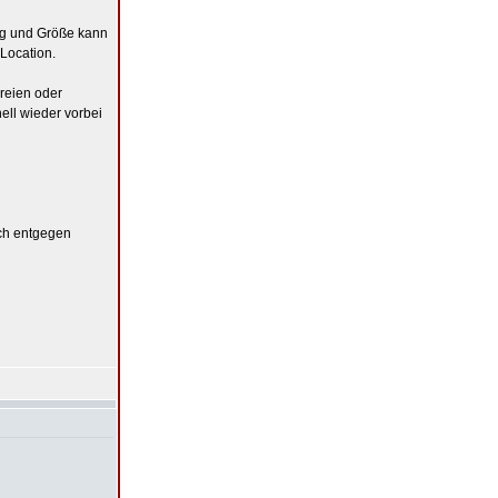
ung und Größe kann
 Location.
rreien oder
ell wieder vorbei
uch entgegen