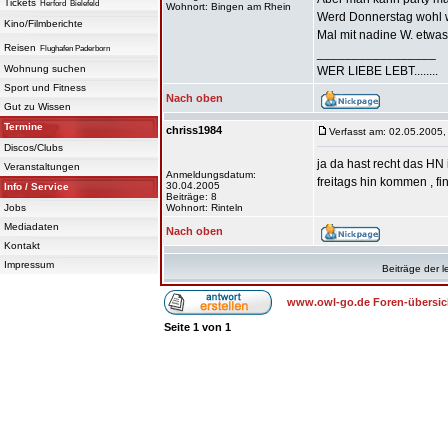
Tickets
Herford
Bielefeld
Wohnort: Bingen am Rhein
Werd Donnerstag wohl w
Kino/Filmberichte
Mal mit nadine W. etwas
Reisen
Flughafen Paderborn
_________________
Wohnung suchen
WER LIEBE LEBT........
Sport und Fitness
Nach oben
Gut zu Wissen
Termine
chriss1984
Verfasst am: 02.05.2005,
Discos/Clubs
ja da hast recht das HN i
Veranstaltungen
Anmeldungsdatum:
freitags hin kommen , fi
30.04.2005
Info / Service
Beiträge: 8
Jobs
Wohnort: Rinteln
Mediadaten
Nach oben
Kontakt
Impressum
Beiträge der l
www.owl-go.de Foren-übersic
Seite
1
von
1