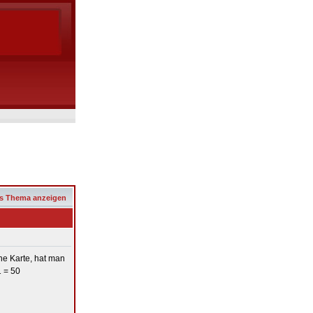
s Thema anzeigen
ne Karte, hat man
1 = 50