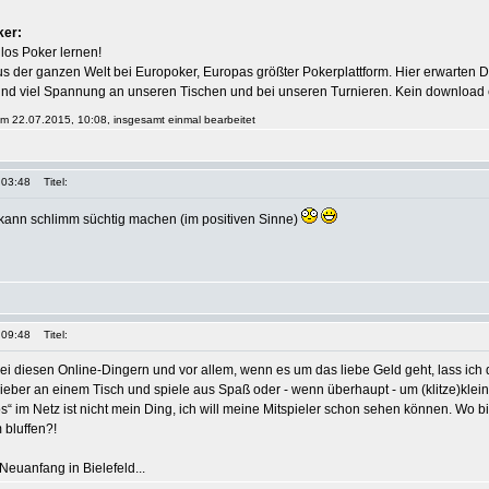
ker:
nlos Poker lernen!
 der ganzen Welt bei Europoker, Europas größter Pokerplattform. Hier erwarten 
nd viel Spannung an unseren Tischen und bei unseren Turnieren. Kein download e
am 22.07.2015, 10:08, insgesamt einmal bearbeitet
 03:48
Titel:
 kann schlimm süchtig machen (im positiven Sinne)
 09:48
Titel:
bei diesen Online-Dingern und vor allem, wenn es um das liebe Geld geht, lass ich 
 lieber an einem Tisch und spiele aus Spaß oder - wenn überhaupt - um (klitze)klei
“ im Netz ist nicht mein Ding, ich will meine Mitspieler schon sehen können. Wo bi
 bluffen?!
Neuanfang in Bielefeld...