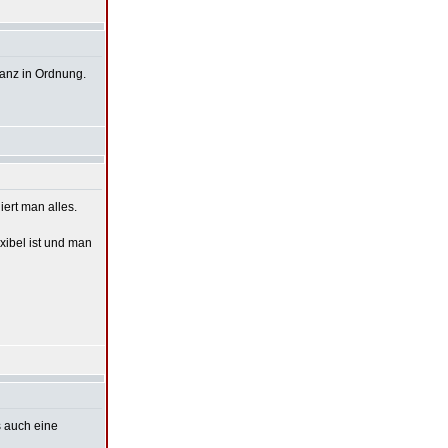
ganz in Ordnung.
iert man alles.
exibel ist und man
s auch eine