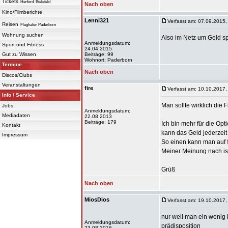
Tickets
Herford
Bielefeld
Nach oben
Kino/Filmberichte
Lenni321
Verfasst am: 07.09.2015,
Reisen
Flughafen Paderborn
Wohnung suchen
Also im Netz um Geld sp
Anmeldungsdatum:
Sport und Fitness
24.04.2015
Gut zu Wissen
Beiträge: 99
Wohnort: Paderborn
Termine
Nach oben
Discos/Clubs
Veranstaltungen
fire
Verfasst am: 10.10.2017,
Info / Service
Man sollte wirklich die
Jobs
Anmeldungsdatum:
Mediadaten
22.08.2013
Beiträge: 179
Ich bin mehr für die Opt
Kontakt
kann das Geld jederzei
Impressum
So einen kann man auf
Meiner Meinung nach ist
Grüß
Nach oben
MiosDios
Verfasst am: 19.10.2017,
nur weil man ein wenig i
Anmeldungsdatum:
prädisposition
23.08.2016