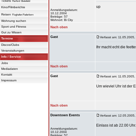
Tickets
Herford
Bielefeld
up
Kino/Filmberichte
Anmeldungsdatum:
10.12.2004
Reisen
Flughafen Paderborn
Beiträge: 57
Wohnort: Bi City
Wohnung suchen
Sport und Fitness
Nach oben
Gut zu Wissen
Gast
Verfasst am: 11.05.2005,
Termine
Discos/Clubs
Ihr macht echt die feett
Veranstaltungen
Info / Service
Jobs
Nach oben
Mediadaten
Kontakt
Gast
Verfasst am: 11.05.2005,
Impressum
Um wieviel Uhr ist der E
Nach oben
Downtown Events
Verfasst am: 12.05.2005,
Einlass ist ab 22.00 Uh
Anmeldungsdatum:
10.12.2004
Beiträge: 57