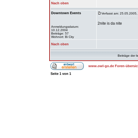
Nach oben
Downtown Events
Verfasst am: 25.05.2005,
2nite is da nite
Anmeldungsdatum:
10.12.2004
Beiträge: 57
Wohnort: Bi City
Nach oben
Beiträge der l
www.owl-go.de Foren-übersic
Seite
1
von
1