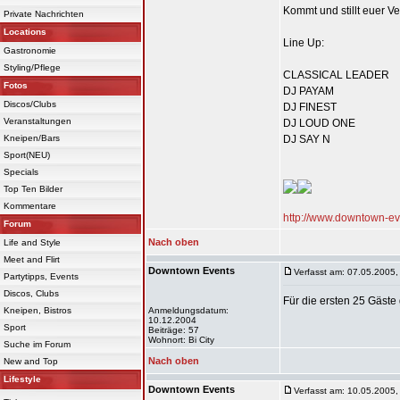
Kommt und stillt euer Ve
Private Nachrichten
Locations
Line Up:
Gastronomie
Styling/Pflege
CLASSICAL LEADER
Fotos
DJ PAYAM
Discos/Clubs
DJ FINEST
Veranstaltungen
DJ LOUD ONE
Kneipen/Bars
DJ SAY N
Sport(NEU)
Specials
Top Ten Bilder
Kommentare
http://www.downtown-ev
Forum
Nach oben
Life and Style
Meet and Flirt
Downtown Events
Verfasst am: 07.05.2005,
Partytipps, Events
Discos, Clubs
Für die ersten 25 Gäste 
Kneipen, Bistros
Anmeldungsdatum:
10.12.2004
Sport
Beiträge: 57
Wohnort: Bi City
Suche im Forum
Nach oben
New and Top
Lifestyle
Downtown Events
Verfasst am: 10.05.2005,