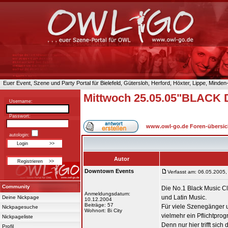
Euer Event, Szene und Party Portal für Bielefeld, Gütersloh, Herford, Höxter, Lippe, Minde
Mittwoch 25.05.05"BLACK D
Username:
Passwort:
www.owl-go.de Foren-übersic
autologin:
Autor
Downtown Events
Verfasst am: 06.05.2005,
Community
Die No.1 Black Music C
Anmeldungsdatum:
und Latin Music.
Deine Nickpage
10.12.2004
Beiträge: 57
Für viele Szenegänger 
Nickpagesuche
Wohnort: Bi City
vielmehr ein Pflichtpro
Nickpageliste
Denn nur hier trifft s
Profil