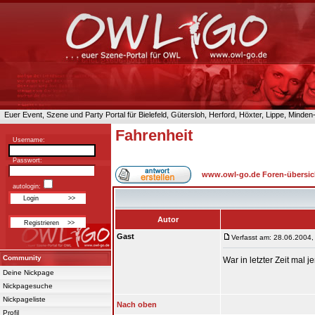
Euer Event, Szene und Party Portal für Bielefeld, Gütersloh, Herford, Höxter, Lippe, Minde
Fahrenheit
Username:
Passwort:
www.owl-go.de Foren-übersic
autologin:
Autor
Gast
Verfasst am: 28.06.2004,
Community
War in letzter Zeit mal
Deine Nickpage
Nickpagesuche
Nickpageliste
Nach oben
Profil