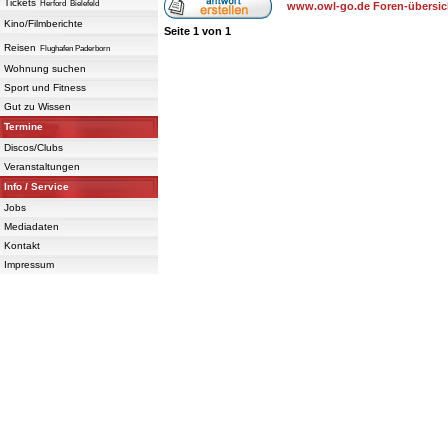
Tickets
Herford
Bielefeld
www.owl-go.de Foren-übersic
Kino/Filmberichte
Seite
1
von
1
Reisen
Flughafen Paderborn
Wohnung suchen
Sport und Fitness
Gut zu Wissen
Termine
Discos/Clubs
Veranstaltungen
Info / Service
Jobs
Mediadaten
Kontakt
Impressum