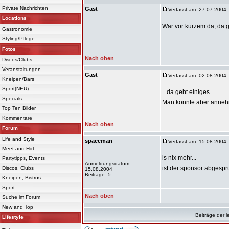
Private Nachrichten
Gast
Verfasst am: 27.07.2004,
Locations
War vor kurzem da, da gi
Gastronomie
Styling/Pflege
Fotos
Nach oben
Discos/Clubs
Veranstaltungen
Gast
Verfasst am: 02.08.2004,
Kneipen/Bars
Sport(NEU)
...da geht einiges...
Specials
Man könnte aber annehm
Top Ten Bilder
Kommentare
Nach oben
Forum
Life and Style
spaceman
Verfasst am: 15.08.2004,
Meet and Flirt
is nix mehr...
Partytipps, Events
Anmeldungsdatum:
ist der sponsor abges
Discos, Clubs
15.08.2004
Beiträge: 5
Kneipen, Bistros
Sport
Nach oben
Suche im Forum
New and Top
Beiträge der l
Lifestyle