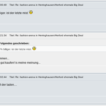
 00:49
Titel: Re: fashion-arena in Herringhausen/Herford ehemals Big Deal
er. ist der letzte mist.
 21:34
Titel: Re: fashion-arena in Herringhausen/Herford ehemals Big Deal
olgendes geschrieben:
illiger. ist der letzte mist.
mmen...
gut kaufen! is meine meinung...
 02:44
Titel: Re: fashion-arena in Herringhausen/Herford ehemals Big Deal
t der laden....