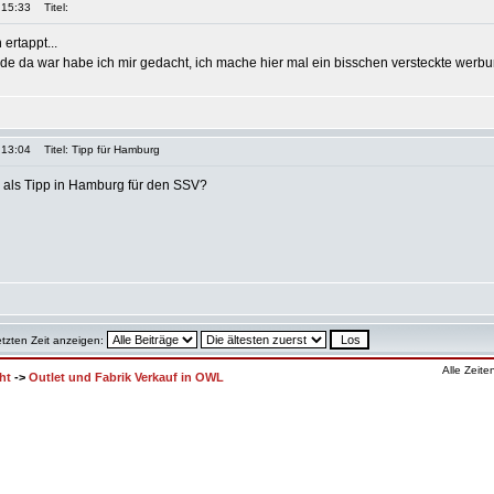
 15:33
Titel:
 ertappt...
de da war habe ich mir gedacht, ich mache hier mal ein bisschen versteckte werbun
 13:04
Titel: Tipp für Hamburg
h als Tipp in Hamburg für den SSV?
etzten Zeit anzeigen:
Alle Zeit
ht
->
Outlet und Fabrik Verkauf in OWL