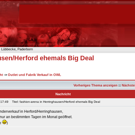
n- Lübbecke, Paderborn
usen/Herford ehemals Big Deal
ht
->
Outlet und Fabrik Verkauf in OWL
Vorheriges Thema anzeigen
::
Nächste
Nachricht
 17:49
Titel: fashion-arena in Herringhausen/Herford ehemals Big Deal
Sonderverkauf in Herford/Herringhausen,
r nur an bestimmten Tagen im Monat geöffnet.
de
)