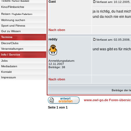
Tickets
Herford
Bielefeld
Gast
Verfasst am: 10.12.2005,
Kino/Filmberichte
ja is richtig, du hast mich
Reisen
Flughafen Paderborn
und da noch nie ein kun
Wohnung suchen
Sport und Fitness
Nach oben
Gut zu Wissen
Termine
reddy
Verfasst am: 02.05.2008,
Discos/Clubs
Veranstaltungen
und was gibt es für mic
Info / Service
Jobs
Anmeldungsdatum:
12.11.2007
Mediadaten
Beiträge: 38
Kontakt
Impressum
Nach oben
Beiträge der l
www.owl-go.de Foren-übersic
Seite
1
von
1