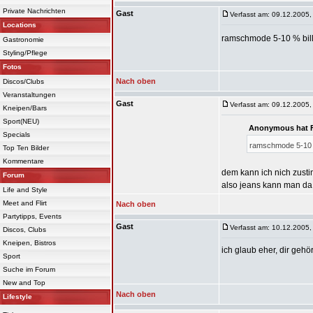
Private Nachrichten
Gast
Verfasst am: 09.12.2005,
Locations
ramschmode 5-10 % billig
Gastronomie
Styling/Pflege
Fotos
Nach oben
Discos/Clubs
Veranstaltungen
Gast
Verfasst am: 09.12.2005,
Kneipen/Bars
Sport(NEU)
Anonymous hat F
Specials
ramschmode 5-10 % b
Top Ten Bilder
Kommentare
dem kann ich nich zusti
Forum
also jeans kann man da 
Life and Style
Meet and Flirt
Nach oben
Partytipps, Events
Gast
Verfasst am: 10.12.2005,
Discos, Clubs
Kneipen, Bistros
ich glaub eher, dir gehör
Sport
Suche im Forum
New and Top
Nach oben
Lifestyle