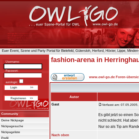
Euer Event, Szene und Party Portal für Bielefeld, Gütersloh, Herford, Höxter, Lippe, Minde
fashion-arena in Herringha
Username:
Passwort:
www.owl-go.de Foren-übersic
autologin:
Autor
Gast
Verfasst am: 07.05.2005,
Community
Es gibt jetzt so einen 
nicht schlecht. Hat abe
Deine Nickpage
Nickpagesuche
Nur so als Tip am Ran
Nickpageliste
Nach oben
Profil