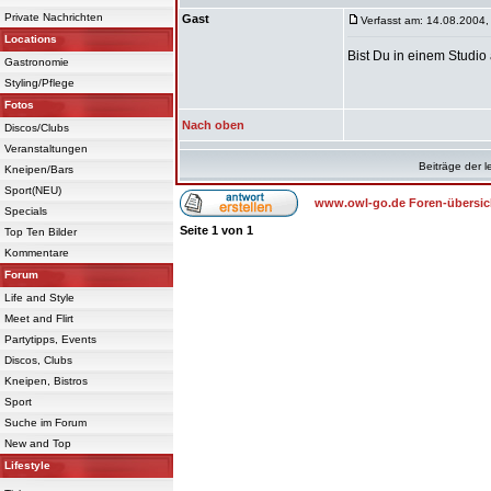
Private Nachrichten
Gast
Verfasst am: 14.08.2004,
Locations
Bist Du in einem Studi
Gastronomie
Styling/Pflege
Fotos
Nach oben
Discos/Clubs
Veranstaltungen
Beiträge der l
Kneipen/Bars
Sport(NEU)
www.owl-go.de Foren-übersic
Specials
Seite
1
von
1
Top Ten Bilder
Kommentare
Forum
Life and Style
Meet and Flirt
Partytipps, Events
Discos, Clubs
Kneipen, Bistros
Sport
Suche im Forum
New and Top
Lifestyle