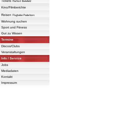
Tickets
Herford
Bielefeld
Kino/Filmberichte
Reisen
Flughafen Paderborn
Wohnung suchen
Sport und Fitness
Gut zu Wissen
Termine
Discos/Clubs
Veranstaltungen
Info / Service
Jobs
Mediadaten
Kontakt
Impressum