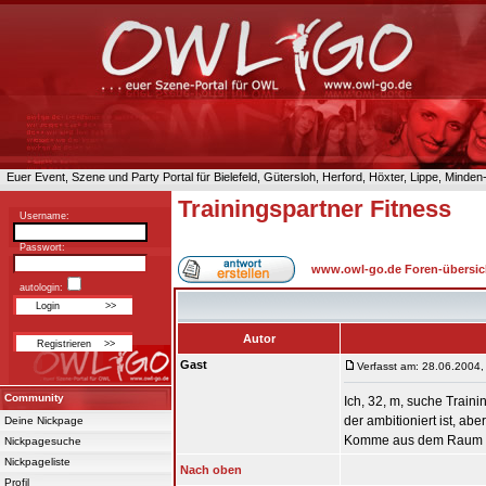
Euer Event, Szene und Party Portal für Bielefeld, Gütersloh, Herford, Höxter, Lippe, Minde
Trainingspartner Fitness
Username:
Passwort:
www.owl-go.de Foren-übersic
autologin:
Autor
Gast
Verfasst am: 28.06.2004,
Community
Ich, 32, m, suche Traini
der ambitioniert ist, abe
Deine Nickpage
Komme aus dem Raum 
Nickpagesuche
Nickpageliste
Nach oben
Profil