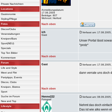
Private Nachrichten
Locations
Anmeldungsdatum:
17.06.2004
Gastronomie
Beiträge: 807
Wohnort: Herford
Styling/Pflege
Fotos
Nach oben
Discos/Clubs
ich
Verfasst am: 17.08.2005,
Veranstaltungen
Gast
Kneipen/Bars
Unser Portal lässt sowas 
Sport(NEU)
*protz*
Specials
Top Ten Bilder
Nach oben
Kommentare
Forum
Gast
Verfasst am: 17.08.2005,
Life and Style
dann verrate uns doch d
Meet and Flirt
Partytipps, Events
Discos, Clubs
Kneipen, Bistros
Nach oben
Sport
Suche im Forum
Henne222
Verfasst am: 08.09.2005,
Fotograf
New and Top
Nehmt das doch einfach 
Lifestyle
Das ist wie alks wenn e