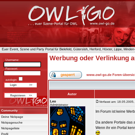
Euer Event, Szene und Party Portal für Bielefeld, Gütersloh, Herford, Höxter, Lippe, Minde
Werbung oder Verlinkung a
Username:
Passwort:
www.owl-go.de Foren-übersic
autologin:
Autor
Leo
Verfasst am: 18.05.2005,
Administrator
Community
Im Forum ist keine Werb
Deine Nickpage
Da andere Portale das a
Nickpagesuche
Wenn ihr ein Portal ken
Nickpageliste
Profil