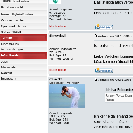
Tickets
Herford
Bielefeld
Das ist doch auch verbo
Kino/Filmberichte
_________________
Anmeldungsdatum:
07.01.2005
Lebe dein Leben und las
Reisen
Flughafen Paderborn
Beiträge: 62
Wohnort: Herford
Wohnung suchen
Sport und Fitness
Nach oben
Gut zu Wissen
dirrrtydevil
Verfasst am: 20.10.2005,
Termine
Discos/Clubs
ist registriert und akzepti
Anmeldungsdatum:
Veranstaltungen
_________________
22.09.2005
Info / Service
Beiträge: 34
Liebe Mädchen kommen
Wohnort: Werther
böse kommen überall hin
Jobs
Mediadaten
Nach oben
Kontakt
Impressum
ChrisGT
Verfasst am: 08.01.2006,
Moderator + Mr. Nikon
ich hat Folgende
Unser Portal lässt 
*protz*
Anmeldungsdatum:
Ich kenne da jemand bes
10.11.2005
Beiträge: 248
sowas haben möchte....
Wohnort: Lage
Also hört damit auf akzept
_________________