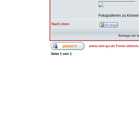
Fotografieren zu können 
Nach oben
Beiträge der l
www.owl-go.de Foren-übersic
Seite
1
von
1