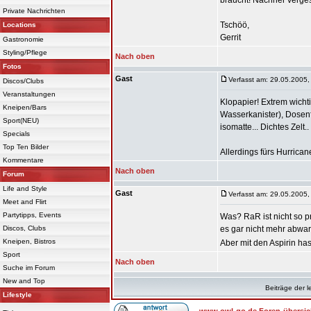
braucht! Nachher verge
Private Nachrichten
Tschöö,
Locations
Gerrit
Gastronomie
Styling/Pflege
Nach oben
Fotos
Gast
Verfasst am: 29.05.2005,
Discos/Clubs
Veranstaltungen
Klopapier! Extrem wichti
Kneipen/Bars
Wasserkanister), Dosenf
Sport(NEU)
isomatte... Dichtes Zelt..
Specials
Top Ten Bilder
Allerdings fürs Hurrican
Kommentare
Nach oben
Forum
Life and Style
Gast
Verfasst am: 29.05.2005,
Meet and Flirt
Partytipps, Events
Was? RaR ist nicht so pr
Discos, Clubs
es gar nicht mehr abwar
Kneipen, Bistros
Aber mit den Aspirin ha
Sport
Nach oben
Suche im Forum
New and Top
Beiträge der l
Lifestyle