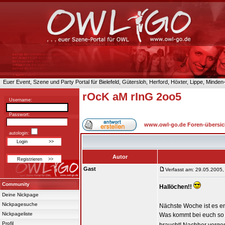
Euer Event, Szene und Party Portal für Bielefeld, Gütersloh, Herford, Höxter, Lippe, Minde
rOcK aM rInG 2oo5
Username:
Passwort:
www.owl-go.de Foren-übersic
autologin:
Autor
Gast
Verfasst am: 29.05.2005,
Community
Hallöchen!!
Deine Nickpage
Nickpagesuche
Nächste Woche ist es en
Nickpageliste
Was kommt bei euch so a
Profil