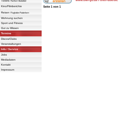
www.owl-go.de Foren-übersic
Tickets
Herford
Bielefeld
Kino/Filmberichte
Seite
1
von
1
Reisen
Flughafen Paderborn
Wohnung suchen
Sport und Fitness
Gut zu Wissen
Termine
Discos/Clubs
Veranstaltungen
Info / Service
Jobs
Mediadaten
Kontakt
Impressum