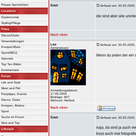
Private Nachrichten
Gast
Verfasst am: 30.05.2005,
Locations
die sind aber alle unint
Gastronomie
Styling/Pflege
Fotos
Nach oben
Discos/Clubs
Veranstaltungen
Leo
Verfasst am: 30.05.2005,
Kneipen/Bars
Administrator
Sport(NEU)
Wenn du jeden der ein sc
Specials
Top Ten Bilder
Kommentare
Forum
Life and Style
Meet and Flirt
Anmeldungsdatum:
17.06.2004
Partytipps, Events
Beiträge: 807
Discos, Clubs
Wohnort: Herford
Kneipen, Bistros
Nach oben
Sport
Suche im Forum
Gast
Verfasst am: 30.05.2005,
New and Top
naja, da sind ja auch vi
Lifestyle
boys auch mal fotograf