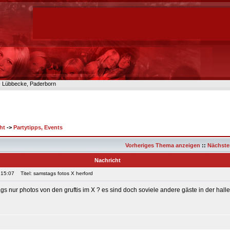
n- Lübbecke, Paderborn
ht
->
Partytipps, Events
Vorheriges Thema anzeigen
::
Nächste
Nachricht
 15:07
Titel: samstags fotos X herford
s nur photos von den gruftis im X ? es sind doch soviele andere gäste in der hall