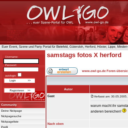
Euer Event, Szene und Party Portal für Bielefeld, Gütersloh, Herford, Höxter, Lippe, Minde
samstags fotos X herford
Username:
Passwort:
www.owl-go.de Foren-übersic
autologin:
Autor
Gast
Verfasst am: 30.05.2005,
Community
warum macht ihr samstag
Deine Nickpage
anderen bereichen!
Nickpagesuche
Nickpageliste
Nach oben
Profil