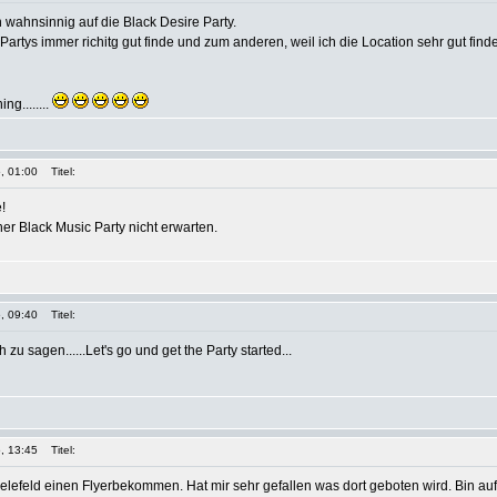
wahnsinnig auf die Black Desire Party.
Partys immer richitg gut finde und zum anderen, weil ich die Location sehr gut finde.
ng........
, 01:00
Titel:
!
r Black Music Party nicht erwarten.
, 09:40
Titel:
zu sagen......Let's go und get the Party started...
, 13:45
Titel:
ielefeld einen Flyerbekommen. Hat mir sehr gefallen was dort geboten wird. Bin auf