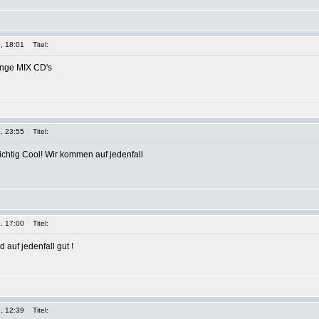
, 18:01
Titel:
enge MIX CD's
, 23:55
Titel:
ichtig Cool! Wir kommen auf jedenfall
, 17:00
Titel:
d auf jedenfall gut !
, 12:39
Titel: