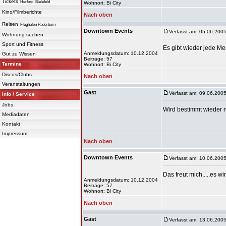
Tickets
Herford
Bielefeld
Wohnort: Bi City
Kino/Filmberichte
Nach oben
Reisen
Flughafen Paderborn
Downtown Events
Verfasst am: 05.06.2005
Wohnung suchen
Sport und Fitness
Es gibt wieder jede M
Anmeldungsdatum: 10.12.2004
Gut zu Wissen
Beiträge: 57
Termine
Wohnort: Bi City
Discos/Clubs
Nach oben
Veranstaltungen
Gast
Verfasst am: 09.06.2005
Info / Service
Jobs
Wird bestimmt wieder r
Mediadaten
Kontakt
Impressum
Nach oben
Downtown Events
Verfasst am: 10.06.2005
Das freut mich.....es wir
Anmeldungsdatum: 10.12.2004
Beiträge: 57
Wohnort: Bi City
Nach oben
Gast
Verfasst am: 13.06.2005