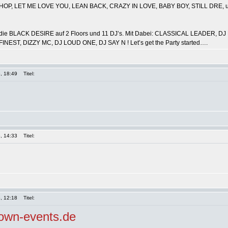
 SHOP, LET ME LOVE YOU, LEAN BACK, CRAZY IN LOVE, BABY BOY, STILL DRE, uv
et die BLACK DESIRE auf 2 Floors und 11 DJ’s. Mit Dabei: CLASSICAL LEADER, 
 FINEST, DIZZY MC, DJ LOUD ONE, DJ SAY N ! Let’s get the Party started….
, 18:49
Titel:
, 14:33
Titel:
, 12:18
Titel:
wn-events.de