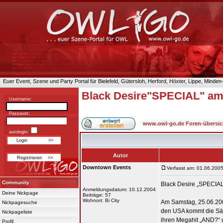
Euer Event, Szene und Party Portal für Bielefeld, Gütersloh, Herford, Höxter, Lippe, Minde
Black Desire"SPECIAL" am 
Username:
Passwort:
www.owl-go.de Foren-übersic
autologin:
Autor
Downtown Events
Verfasst am: 01.06.2005
Community
Black Desire „SPECIA
Anmeldungsdatum: 10.12.2004
Deine Nickpage
Beiträge: 57
Wohnort: Bi City
Am Samstag, 25.06.200
Nickpagesuche
den USA kommt die Sän
Nickpageliste
ihren Megahit „AND?“ 
Profil