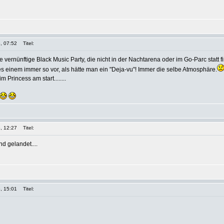
, 07:52
Titel:
 vernünftige Black Music Party, die nicht in der Nachtarena oder im Go-Parc statt f
s einem immer so vor, als hätte man ein "Deja-vu"! Immer die selbe Atmosphäre.
m Princess am start........
, 12:27
Titel:
d gelandet....
, 15:01
Titel: