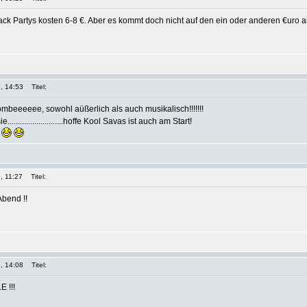
ack Partys kosten 6-8 €. Aber es kommt doch nicht auf den ein oder anderen €uro a
, 14:53
Titel:
ombeeeeee, sowohl aüßerlich als auch musikalisch!!!!!!!
.........................hoffe Kool Savas ist auch am Start!
e
, 11:27
Titel:
Abend !!
, 14:08
Titel:
 !!!