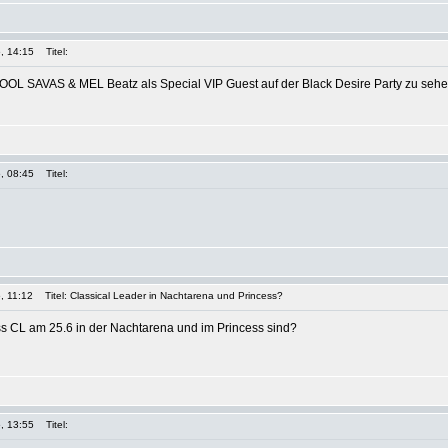
, 14:15
Titel:
L SAVAS & MEL Beatz als Special VIP Guest auf der Black Desire Party zu sehen
, 08:45
Titel:
, 11:12
Titel: Classical Leader in Nachtarena und Princess?
ss CL am 25.6 in der Nachtarena und im Princess sind?
, 13:55
Titel: