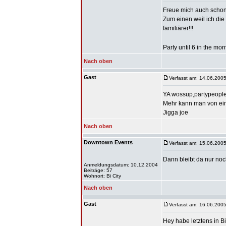
Freue mich auch schon 
Zum einen weil ich die 
familiärer!!!
Party until 6 in the morni
Nach oben
Gast
Verfasst am: 14.06.2005
YA wossup,partypeople
Mehr kann man von eine
Jigga joe
Nach oben
Downtown Events
Verfasst am: 15.06.2005
Dann bleibt da nur noch 
Anmeldungsdatum: 10.12.2004
Beiträge: 57
Wohnort: Bi City
Nach oben
Gast
Verfasst am: 16.06.2005
Hey habe letztens in B