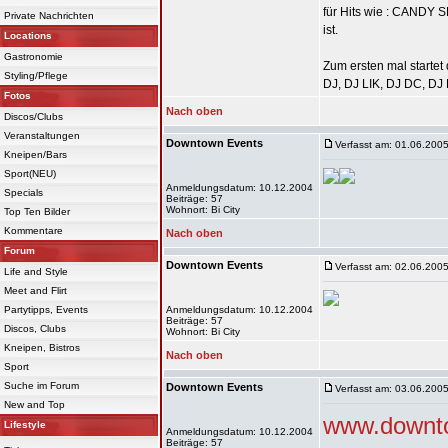
für Hits wie : CANDY
Private Nachrichten
ist.
Locations
Gastronomie
Zum ersten mal start
Styling/Pflege
DJ, DJ LIK, DJ DC, DJ
Fotos
Nach oben
Discos/Clubs
Veranstaltungen
Downtown Events
Verfasst am: 01.06.2005
Kneipen/Bars
Sport(NEU)
Anmeldungsdatum: 10.12.2004
Specials
Beiträge: 57
Wohnort: Bi City
Top Ten Bilder
Kommentare
Nach oben
Forum
Downtown Events
Verfasst am: 02.06.2005
Life and Style
Meet and Flirt
Partytipps, Events
Anmeldungsdatum: 10.12.2004
Beiträge: 57
Discos, Clubs
Wohnort: Bi City
Kneipen, Bistros
Nach oben
Sport
Suche im Forum
Downtown Events
Verfasst am: 03.06.2005
New and Top
www.downto
Lifestyle
Anmeldungsdatum: 10.12.2004
Beiträge: 57