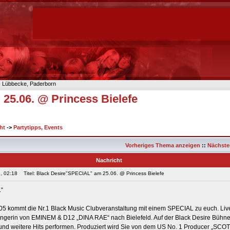
n- Lübbecke, Paderborn
25.06. @ Princess Bielefe
ht
->
Partytipps, Events
Vorheriges Thema anzeigen
::
Nächste
Nachricht
, 02:18
Titel: Black Desire"SPECIAL" am 25.06. @ Princess Bielefe
L“
5 kommt die Nr.1 Black Music Clubveranstaltung mit einem SPECIAL zu euch. Live
gerin von EMINEM & D12 „DINA RAE“ nach Bielefeld. Auf der Black Desire Bühne
und weitere Hits performen. Produziert wird Sie von dem US No. 1 Producer „SC