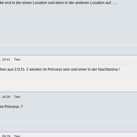
e erst in der einen Location und dann in der anderen Location auf........
, 15:41
Titel:
hen aus 3 DJ's. 2 werden im Princess sein und einer in der Nachtarena !
, 16:26
Titel:
im Princess..?
, 09:29
Titel: