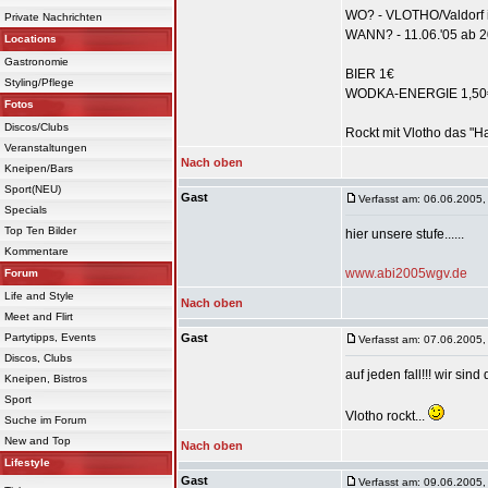
WO? - VLOTHO/Valdorf 
Private Nachrichten
WANN? - 11.06.'05 ab 
Locations
Gastronomie
BIER 1€
Styling/Pflege
WODKA-ENERGIE 1,50
Fotos
Discos/Clubs
Rockt mit Vlotho das "Hau
Veranstaltungen
Nach oben
Kneipen/Bars
Sport(NEU)
Gast
Verfasst am: 06.06.2005,
Specials
Top Ten Bilder
hier unsere stufe......
Kommentare
www.abi2005wgv.de
Forum
Life and Style
Nach oben
Meet and Flirt
Partytipps, Events
Gast
Verfasst am: 07.06.2005,
Discos, Clubs
auf jeden fall!!! wir sind
Kneipen, Bistros
Sport
Vlotho rockt...
Suche im Forum
New and Top
Nach oben
Lifestyle
Gast
Verfasst am: 09.06.2005,