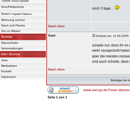
Tickets
Herford
Bielefeld
Kino/Filmberichte
noch 3 tage....
Reisen
Flughafen Paderborn
Wohnung suchen
Sport und Fitness
Nach oben
Gut zu Wissen
Gast
Verfasst am: 12.06.2005,
Termine
Discos/Clubs
schade nur, dass ihr es 
Veranstaltungen
mehr rausgerückt haben
Info / Service
aber die meisten müsse
Jobs
und auch schade, dass d
Mediadaten
Nach oben
Kontakt
Impressum
Beiträge der l
www.owl-go.de Foren-übersic
Seite
1
von
1