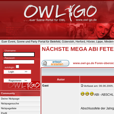
Euer Event, Szene und Party Portal für Bielefeld, Gütersloh, Herford, Höxter, Lippe, Minde
NÄCHSTE MEGA ABI FETE
Username:
Passwort:
www.owl-go.de Foren-übersic
autologin:
Autor
Gast
Verfasst am: 06.06.2005,
Community
ABI - ABSCH
Deine Nickpage
Nickpagesuche
Abschlussfete der Jahr
Nickpageliste
Profil