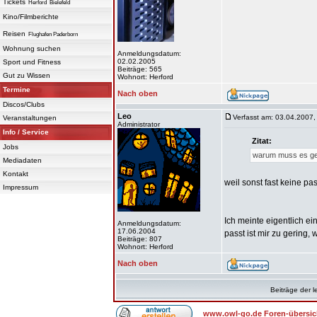
Tickets
Herford
Bielefeld
Kino/Filmberichte
Reisen
Flughafen Paderborn
Wohnung suchen
Anmeldungsdatum:
02.02.2005
Sport und Fitness
Beiträge: 565
Gut zu Wissen
Wohnort: Herford
Termine
Nach oben
Discos/Clubs
Leo
Verfasst am: 03.04.2007,
Veranstaltungen
Administrator
Info / Service
Zitat:
Jobs
warum muss es gen
Mediadaten
Kontakt
weil sonst fast keine pas
Impressum
Ich meinte eigentlich e
Anmeldungsdatum:
17.06.2004
passt ist mir zu gering
Beiträge: 807
Wohnort: Herford
Nach oben
Beiträge der l
www.owl-go.de Foren-übersic