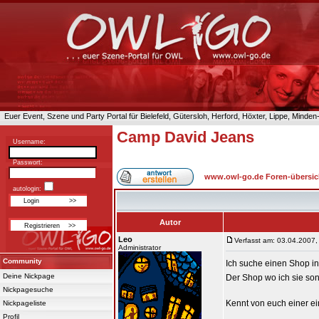
Euer Event, Szene und Party Portal für Bielefeld, Gütersloh, Herford, Höxter, Lippe, Minde
Camp David Jeans
Username:
Passwort:
www.owl-go.de Foren-übersic
autologin:
Autor
Leo
Verfasst am: 03.04.2007,
Administrator
Community
Ich suche einen Shop in
Deine Nickpage
Der Shop wo ich sie son
Nickpagesuche
Kennt von euch einer ei
Nickpageliste
Profil