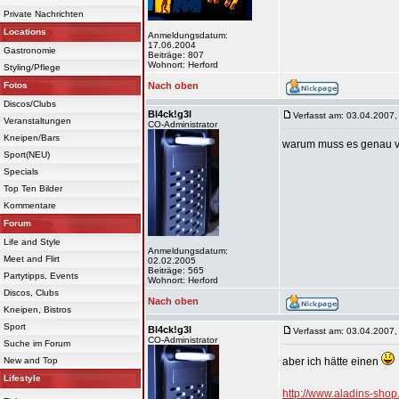
Private Nachrichten
Locations
Anmeldungsdatum:
17.06.2004
Gastronomie
Beiträge: 807
Wohnort: Herford
Styling/Pflege
Fotos
Nach oben
Discos/Clubs
Bl4ck!g3l
Verfasst am: 03.04.2007,
Veranstaltungen
CO-Administrator
Kneipen/Bars
warum muss es genau v
Sport(NEU)
Specials
Top Ten Bilder
Kommentare
Forum
Life and Style
Anmeldungsdatum:
Meet and Flirt
02.02.2005
Beiträge: 565
Partytipps, Events
Wohnort: Herford
Discos, Clubs
Nach oben
Kneipen, Bistros
Sport
Bl4ck!g3l
Verfasst am: 03.04.2007,
CO-Administrator
Suche im Forum
New and Top
aber ich hätte einen
Lifestyle
http://www.aladins-sho