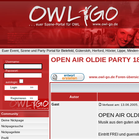
Euer Event, Szene und Party Portal für Bielefeld, Gütersloh, Herford, Höxter, Lippe, Minde
OPEN AIR OLDIE PARTY 18
Username:
Passwort:
www.owl-go.de Foren-übersic
autologin:
Autor
Gast
Verfasst am: 13.06.2005,
Community
OPEN AIR OLD
Deine Nickpage
Musik aus den guten alt
Nickpagesuche
Nickpageliste
Eintritt FREI und guenst
Profil