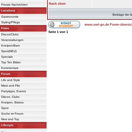
Nach oben
Private Nachrichten
Locations
Beiträge der l
Gastronomie
Styling/Pflege
www.owl-go.de Foren-übersic
Fotos
Seite
1
von
1
Discos/Clubs
Veranstaltungen
Kneipen/Bars
Sport(NEU)
Specials
Top Ten Bilder
Kommentare
Forum
Life and Style
Meet and Flirt
Partytipps, Events
Discos, Clubs
Kneipen, Bistros
Sport
Suche im Forum
New and Top
Lifestyle