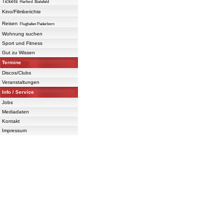
Tickets
Herford
Bielefeld
Kino/Filmberichte
Reisen
Flughafen Paderborn
Wohnung suchen
Sport und Fitness
Gut zu Wissen
Termine
Discos/Clubs
Veranstaltungen
Info / Service
Jobs
Mediadaten
Kontakt
Impressum