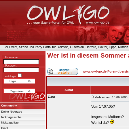
Euer Event, Szene und Party Portal für Bielefeld, Gütersloh, Herford, Höxter, Lippe, Minde
Wer ist in diesem Sommer a
Username:
Passwort:
www.owl-go.de Foren-übersic
autologin:
Autor
Gast
Verfasst am: 15.06.2005,
Community
Vom 17.07.05?
Deine Nickpage
Insgesamt Mallorca?
Nickpagesuche
Wer ist da?
Nickpageliste
Profil