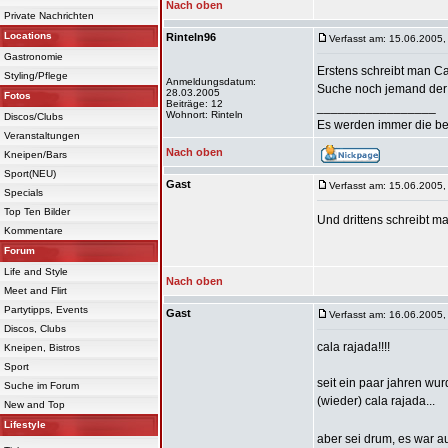
Nach oben
Private Nachrichten
Locations
Rinteln96
Verfasst am: 15.06.2005,
Gastronomie
Erstens schreibt man C
Styling/Pflege
Anmeldungsdatum:
Suche noch jemand der m
28.03.2005
Fotos
Beiträge: 12
_________________
Wohnort: Rinteln
Discos/Clubs
Es werden immer die bes
Veranstaltungen
Nach oben
Kneipen/Bars
Sport(NEU)
Gast
Verfasst am: 15.06.2005,
Specials
Top Ten Bilder
Und drittens schreibt 
Kommentare
Forum
Life and Style
Nach oben
Meet and Flirt
Partytipps, Events
Gast
Verfasst am: 16.06.2005,
Discos, Clubs
cala rajada!!!!
Kneipen, Bistros
Sport
seit ein paar jahren wu
Suche im Forum
(wieder) cala rajada...
New and Top
Lifestyle
aber sei drum, es war au