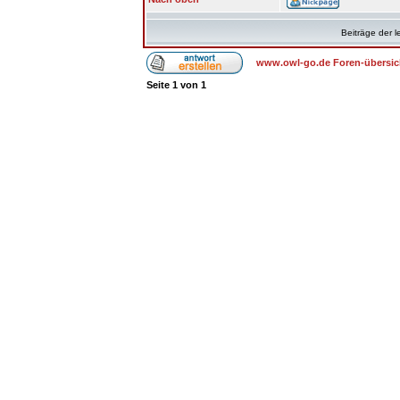
Beiträge der l
www.owl-go.de Foren-übersic
Seite
1
von
1