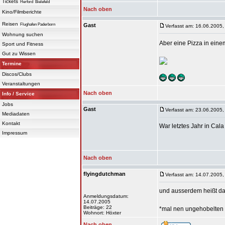
Tickets
Herford
Bielefeld
Nach oben
Kino/Filmberichte
Reisen
Flughafen Paderborn
Gast
Verfasst am: 16.06.2005,
Wohnung suchen
Aber eine Pizza in eine
Sport und Fitness
Gut zu Wissen
Termine
Discos/Clubs
Veranstaltungen
Nach oben
Info / Service
Jobs
Gast
Verfasst am: 23.06.2005,
Mediadaten
Kontakt
War letztes Jahr in Cal
Impressum
Nach oben
flyingdutchman
Verfasst am: 14.07.2005,
und ausserdem heißt das
Anmeldungsdatum:
14.07.2005
Beiträge: 22
*mal nen ungehobelten
Wohnort: Höxter
Nach oben