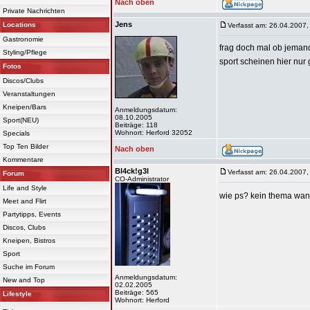
Nach oben
Private Nachrichten
Jens
Locations
Verfasst am: 26.04.2007,
Gastronomie
frag doch mal ob jemand 
Styling/Pflege
sport scheinen hier nu
Fotos
Discos/Clubs
Veranstaltungen
Kneipen/Bars
Anmeldungsdatum:
08.10.2005
Sport(NEU)
Beiträge: 118
Wohnort: Herford 32052
Specials
Top Ten Bilder
Nach oben
Kommentare
Bl4ck!g3l
Verfasst am: 26.04.2007,
Forum
CO-Administrator
Life and Style
wie ps? kein thema wa
Meet and Flirt
Partytipps, Events
Discos, Clubs
Kneipen, Bistros
Sport
Suche im Forum
Anmeldungsdatum:
New and Top
02.02.2005
Beiträge: 565
Lifestyle
Wohnort: Herford