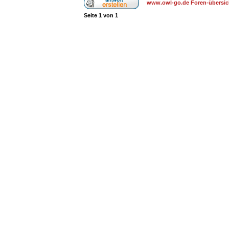
www.owl-go.de Foren-übersic
Seite
1
von
1