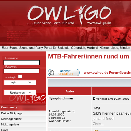
Euer Event, Szene und Party Portal für Bielefeld, Gütersloh, Herford, Höxter, Lippe, Minde
MTB-Fahrer/innen rund um 
Username:
Passwort:
www.owl-go.de Foren-übersic
autologin:
Autor
flyingdutchman
Verfasst am: 10.04.2007,
Community
Hey!
Anmeldungsdatum:
Gibt's hier nen paar l
Deine Nickpage
14.07.2005
Beiträge: 22
jemand findet!
Nickpagesuche
Wohnort: Höxter
Chris...
Nickpageliste
Profil