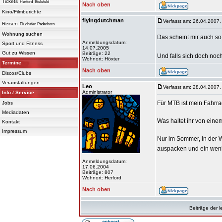
Tickets
Herford
Bielefeld
Nach oben
Kino/Filmberichte
flyingdutchman
Verfasst am: 26.04.2007,
Reisen
Flughafen Paderborn
Wohnung suchen
Das scheint mir auch so
Anmeldungsdatum:
Sport und Fitness
14.07.2005
Gut zu Wissen
Beiträge: 22
Und falls sich doch noc
Wohnort: Höxter
Termine
Nach oben
Discos/Clubs
Veranstaltungen
Leo
Verfasst am: 28.04.2007,
Administrator
Info / Service
Für MTB ist mein Fahrrad
Jobs
Mediadaten
Was haltet ihr von eine
Kontakt
Impressum
Nur im Sommer, in der 
auspacken und ein weni
Anmeldungsdatum:
17.06.2004
Beiträge: 807
Wohnort: Herford
Nach oben
Beiträge der l