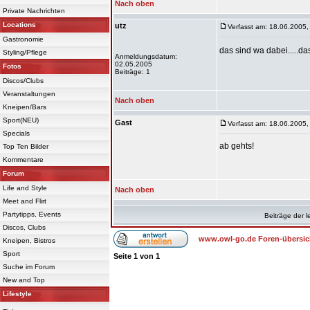
Nach oben
Private Nachrichten
Locations
utz
Verfasst am: 18.06.2005,
Gastronomie
das sind wa dabei.....da
Styling/Pflege
Anmeldungsdatum:
02.05.2005
Fotos
Beiträge: 1
Discos/Clubs
Veranstaltungen
Nach oben
Kneipen/Bars
Sport(NEU)
Gast
Verfasst am: 18.06.2005,
Specials
ab gehts!
Top Ten Bilder
Kommentare
Forum
Life and Style
Nach oben
Meet and Flirt
Partytipps, Events
Beiträge der l
Discos, Clubs
www.owl-go.de Foren-übersic
Kneipen, Bistros
Sport
Seite
1
von
1
Suche im Forum
New and Top
Lifestyle