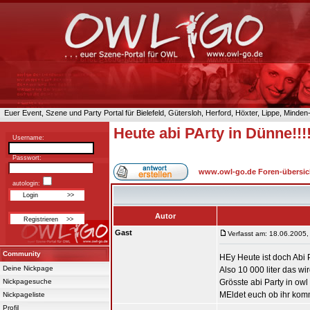
Euer Event, Szene und Party Portal für Bielefeld, Gütersloh, Herford, Höxter, Lippe, Minde
Heute abi PArty in Dünne!!!
Username:
Passwort:
www.owl-go.de Foren-übersic
autologin:
Autor
Gast
Verfasst am: 18.06.2005,
Community
HEy Heute ist doch Abi 
Deine Nickpage
Also 10 000 liter das wir
Nickpagesuche
Grösste abi Party in owl
MEldet euch ob ihr kommt
Nickpageliste
Profil