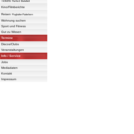
Tickets
Herford
Bielefeld
Kino/Filmberichte
Reisen
Flughafen Paderborn
Wohnung suchen
Sport und Fitness
Gut zu Wissen
Termine
Discos/Clubs
Veranstaltungen
Info / Service
Jobs
Mediadaten
Kontakt
Impressum