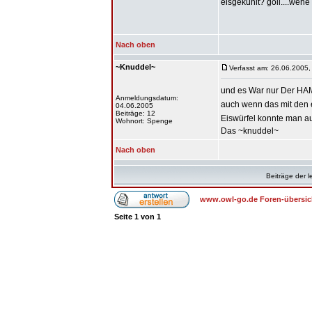
eisgekühlt? goil....weh
Nach oben
~Knuddel~
Verfasst am: 26.06.2005,
und es War nur Der H
Anmeldungsdatum:
auch wenn das mit den e
04.06.2005
Beiträge: 12
Eiswürfel konnte man a
Wohnort: Spenge
Das ~knuddel~
Nach oben
Beiträge der l
www.owl-go.de Foren-übersic
Seite
1
von
1