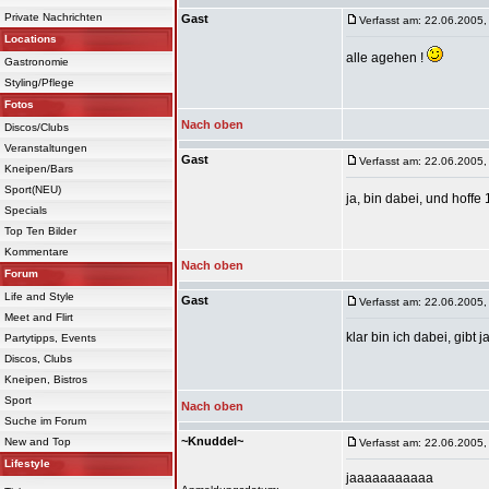
Private Nachrichten
Gast
Verfasst am: 22.06.2005,
Locations
alle agehen !
Gastronomie
Styling/Pflege
Fotos
Nach oben
Discos/Clubs
Veranstaltungen
Gast
Verfasst am: 22.06.2005,
Kneipen/Bars
Sport(NEU)
ja, bin dabei, und hoffe
Specials
Top Ten Bilder
Kommentare
Nach oben
Forum
Life and Style
Gast
Verfasst am: 22.06.2005,
Meet and Flirt
klar bin ich dabei, gibt
Partytipps, Events
Discos, Clubs
Kneipen, Bistros
Sport
Nach oben
Suche im Forum
~Knuddel~
New and Top
Verfasst am: 22.06.2005,
Lifestyle
jaaaaaaaaaaa