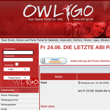
Euer Event, Szene und Party Portal für Bielefeld, Gütersloh, Herford, Höxter, Lippe, Minde
Fr 24.06. DIE LETZTE ABI 
Username:
Passwort:
www.owl-go.de Foren-übersic
autologin:
Autor
Gast
Verfasst am: 22.06.2005,
Community
am Fr 24.06. findet die
Deine Nickpage
Nickpagesuche
Nickpageliste
Nach oben
Profil