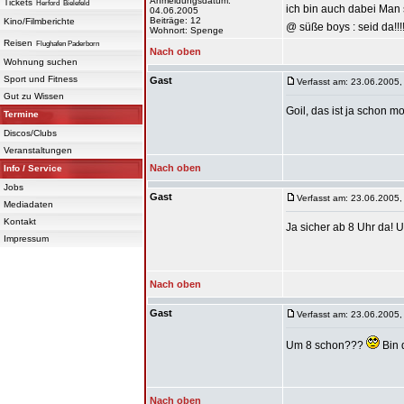
Anmeldungsdatum:
Tickets
Herford
Bielefeld
ich bin auch dabei Man 
04.06.2005
Beiträge: 12
Kino/Filmberichte
@ süße boys : seid da!!!!
Wohnort: Spenge
Reisen
Flughafen Paderborn
Nach oben
Wohnung suchen
Sport und Fitness
Gast
Verfasst am: 23.06.2005,
Gut zu Wissen
Goil, das ist ja schon m
Termine
Discos/Clubs
Veranstaltungen
Nach oben
Info / Service
Jobs
Gast
Verfasst am: 23.06.2005,
Mediadaten
Kontakt
Ja sicher ab 8 Uhr da! U
Impressum
Nach oben
Gast
Verfasst am: 23.06.2005,
Um 8 schon???
Bin 
Nach oben