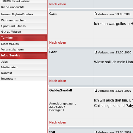
Tickets
Herford
Bielefeld
Nach oben
Kino/Filmberichte
Gast
Reisen
Verfasst am: 23.06.2005,
Flughafen Paderborn
Wohnung suchen
Ich kenn was geiles in H
Sport und Fitness
Gut zu Wissen
Termine
Nach oben
Discos/Clubs
Veranstaltungen
Gast
Verfasst am: 23.06.2005,
Info / Service
Jobs
Wieso soll ich mein Han
Mediadaten
Kontakt
Impressum
Nach oben
GabbaGandalf
Verfasst am: 23.06.2007,
Ich will auch dort hin. 
Anmeldungsdatum:
Chillen, grillen und Pa
23.06.2007
Beiträge: 1
Nach oben
fear
Verfasst am: 23.06.2007,