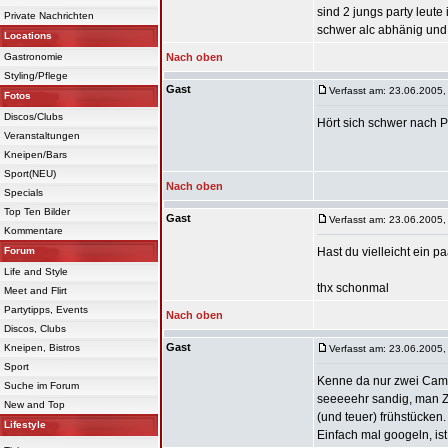
sind 2 jungs party leute 
Private Nachrichten
schwer alc abhänig und of
Locations
Gastronomie
Nach oben
Styling/Pflege
Gast
Verfasst am: 23.06.2005,
Fotos
Discos/Clubs
Hört sich schwer nach P
Veranstaltungen
Kneipen/Bars
Sport(NEU)
Nach oben
Specials
Top Ten Bilder
Gast
Verfasst am: 23.06.2005,
Kommentare
Forum
Hast du vielleicht ein p
Life and Style
thx schonmal
Meet and Flirt
Partytipps, Events
Nach oben
Discos, Clubs
Gast
Kneipen, Bistros
Verfasst am: 23.06.2005,
Sport
Kenne da nur zwei Campi
Suche im Forum
seeeeehr sandig, man Ze
New and Top
(und teuer) frühstücken.
Lifestyle
Einfach mal googeln, ist