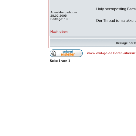
Holy necroposting Batm
Anmeldungsdatum:
28.02.2005
Beiträge: 130
Der Thread is ma akkura
Nach oben
Beiträge der l
www.owl-go.de Foren-übersic
Seite
1
von
1