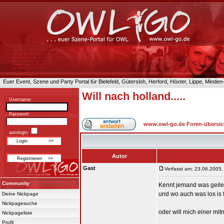
Euer Event, Szene und Party Portal für Bielefeld, Gütersloh, Herford, Höxter, Lippe, Minde
Will nach holland.....
Username:
Passwort:
www.owl-go.de Foren-übersic
autologin:
Autor
Gast
Verfasst am: 23.06.2005,
Community
Kennt jemand was geile
und wo auch was los is 
Deine Nickpage
Nickpagesuche
oder will mich einer m
Nickpageliste
Profil