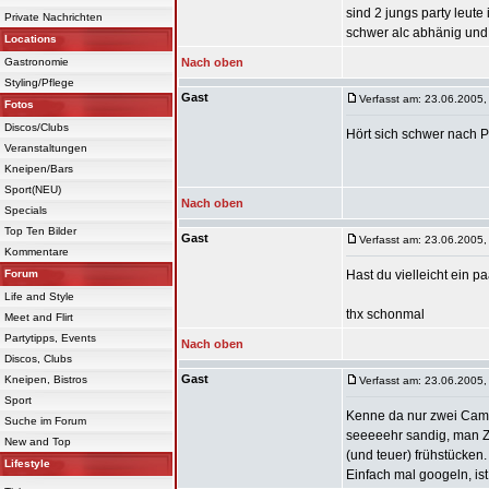
sind 2 jungs party leute 
Private Nachrichten
schwer alc abhänig und of
Locations
Gastronomie
Nach oben
Styling/Pflege
Gast
Verfasst am: 23.06.2005,
Fotos
Discos/Clubs
Hört sich schwer nach P
Veranstaltungen
Kneipen/Bars
Sport(NEU)
Nach oben
Specials
Top Ten Bilder
Gast
Verfasst am: 23.06.2005,
Kommentare
Forum
Hast du vielleicht ein p
Life and Style
thx schonmal
Meet and Flirt
Partytipps, Events
Nach oben
Discos, Clubs
Gast
Kneipen, Bistros
Verfasst am: 23.06.2005,
Sport
Kenne da nur zwei Campi
Suche im Forum
seeeeehr sandig, man Ze
New and Top
(und teuer) frühstücken.
Lifestyle
Einfach mal googeln, ist