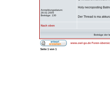
Holy necroposting Batm
Anmeldungsdatum:
28.02.2005
Beiträge: 130
Der Thread is ma akkura
Nach oben
Beiträge der l
www.owl-go.de Foren-übersic
Seite
1
von
1