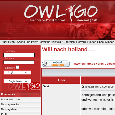
Euer Event, Szene und Party Portal für Bielefeld, Gütersloh, Herford, Höxter, Lippe, Minde
Will nach holland.....
Username:
Passwort:
www.owl-go.de Foren-übersic
autologin:
Autor
Gast
Verfasst am: 23.06.2005,
Community
Kennt jemand was geile
und wo auch was los is 
Deine Nickpage
Nickpagesuche
oder will mich einer m
Nickpageliste
Profil