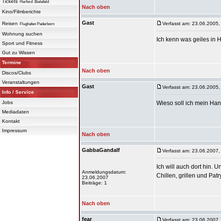
Tickets
Herford
Bielefeld
Nach oben
Kino/Filmberichte
Gast
Reisen
Verfasst am: 23.06.2005,
Flughafen Paderborn
Wohnung suchen
Ich kenn was geiles in H
Sport und Fitness
Gut zu Wissen
Termine
Nach oben
Discos/Clubs
Veranstaltungen
Gast
Verfasst am: 23.06.2005,
Info / Service
Jobs
Wieso soll ich mein Han
Mediadaten
Kontakt
Impressum
Nach oben
GabbaGandalf
Verfasst am: 23.06.2007,
Ich will auch dort hin. 
Anmeldungsdatum:
Chillen, grillen und Pa
23.06.2007
Beiträge: 1
Nach oben
fear
Verfasst am: 23.06.2007,