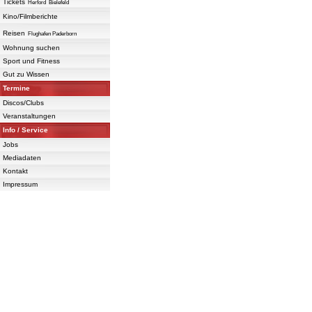
Tickets
Herford
Bielefeld
Kino/Filmberichte
Reisen
Flughafen Paderborn
Wohnung suchen
Sport und Fitness
Gut zu Wissen
Termine
Discos/Clubs
Veranstaltungen
Info / Service
Jobs
Mediadaten
Kontakt
Impressum