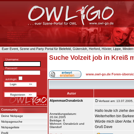
Euer Event, Szene und Party Portal für Bielefeld, Gütersloh, Herford, Höxter, Lippe, Minde
Suche Volzeit job in Kreiß
Username:
Passwort:
www.owl-go.de Foren-übersic
autologin:
Autor
AlpenmaxOsnabrück
Verfasst am: 13.07.2005,
Community
Hallo leute ich ziehe de
Anmeldungsdatum:
Weiterhelfen bin Barkee
Deine Nickpage
20.04.2005
Beiträge: 6
Würde mich über Antw. 
Nickpagesuche
Wohnort: Osnabrück und
Gruß Dave
Glandorf
Nickpageliste
Profil