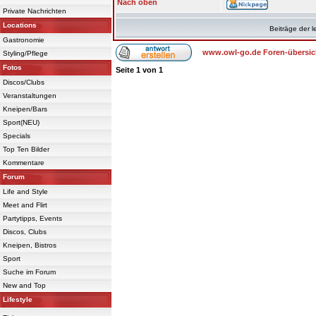
Nach oben
Private Nachrichten
Locations
Beiträge der l
Gastronomie
www.owl-go.de Foren-übersic
Styling/Pflege
Fotos
Seite
1
von
1
Discos/Clubs
Veranstaltungen
Kneipen/Bars
Sport(NEU)
Specials
Top Ten Bilder
Kommentare
Forum
Life and Style
Meet and Flirt
Partytipps, Events
Discos, Clubs
Kneipen, Bistros
Sport
Suche im Forum
New and Top
Lifestyle