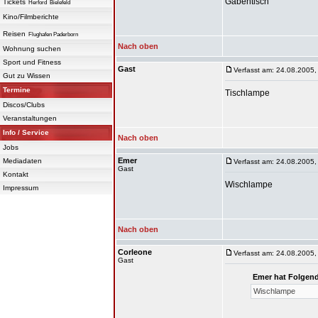
Gabentisch
Tickets
Herford
Bielefeld
Kino/Filmberichte
Reisen
Flughafen Paderborn
Nach oben
Wohnung suchen
Sport und Fitness
Gast
Verfasst am: 24.08.2005,
Gut zu Wissen
Termine
Tischlampe
Discos/Clubs
Veranstaltungen
Info / Service
Nach oben
Jobs
Emer
Mediadaten
Verfasst am: 24.08.2005,
Gast
Kontakt
Wischlampe
Impressum
Nach oben
Corleone
Verfasst am: 24.08.2005,
Gast
Emer hat Folgend
Wischlampe