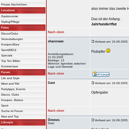
Private Nachrichten
also immer das zweite 
Locations
Gastronomie
Das ist der Anfang :
Styling/Pflege
Jahrhundertflut
Fotos
Nach oben
Discos/Clubs
Veranstaltungen
shacoraan
Verfasst am: 24.08.2005,
Kneipen/Bars
Sport(NEU)
Flutopfer
Anmeldungsdatum:
Specials
21.03.2005
Beiträge: 13
Top Ten Bilder
Wohnort: irgendwo zwischen
Kommentare
Lage und Detmold
Forum
Nach oben
Life and Style
Gast
Verfasst am: 24.08.2005,
Meet and Flirt
Partytipps, Events
Opfergabe
Discos, Clubs
Kneipen, Bistros
Sport
Nach oben
Suche im Forum
New and Top
Ömmes
Verfasst am: 24.08.2005,
Lifestyle
Gast