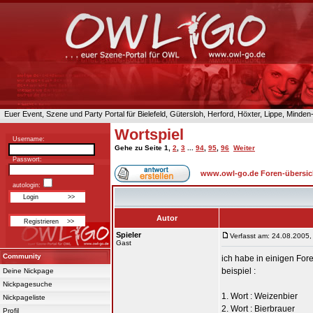
Euer Event, Szene und Party Portal für Bielefeld, Gütersloh, Herford, Höxter, Lippe, Minde
Wortspiel
Username:
Gehe zu Seite
1
,
2
,
3
...
94
,
95
,
96
Weiter
Passwort:
www.owl-go.de Foren-übersic
autologin:
Autor
Spieler
Verfasst am: 24.08.2005,
Gast
Community
ich habe in einigen Fore
beispiel :
Deine Nickpage
Nickpagesuche
1. Wort : Weizenbier
Nickpageliste
2. Wort : Bierbrauer
Profil