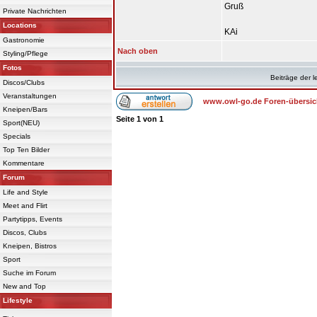
Gruß
Private Nachrichten
Locations
KAi
Gastronomie
Nach oben
Styling/Pflege
Fotos
Beiträge der l
Discos/Clubs
Veranstaltungen
www.owl-go.de Foren-übersic
Kneipen/Bars
Seite
1
von
1
Sport(NEU)
Specials
Top Ten Bilder
Kommentare
Forum
Life and Style
Meet and Flirt
Partytipps, Events
Discos, Clubs
Kneipen, Bistros
Sport
Suche im Forum
New and Top
Lifestyle