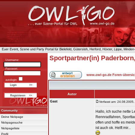
Euer Event, Szene und Party Portal für Bielefeld, Gütersloh, Herford, Höxter, Lippe, Minde
Sportpartner(in) Paderborn,
Username:
Passwort:
www.owl-go.de Foren-übersic
autologin:
Autor
Gast
Verfasst am: 24.08.2005,
Community
Hallo, ich suche nette 
Rennradfahren, Sporttauc
Deine Nickpage
offen und hoffe es melde
Nickpagesuche
ist auch ok. Helft mir...
Nickpageliste
Profil