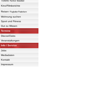
Tickets
Herford
Bielefeld
Kino/Filmberichte
Reisen
Flughafen Paderborn
Wohnung suchen
Sport und Fitness
Gut zu Wissen
Termine
Discos/Clubs
Veranstaltungen
Info / Service
Jobs
Mediadaten
Kontakt
Impressum