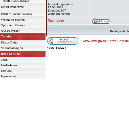
Tickets
Herford
Bielefeld
Anmeldungsdatum:
Kino/Filmberichte
17.06.2004
Beiträge: 807
Reisen
Wohnort: Herford
Flughafen Paderborn
Wohnung suchen
Nach oben
Sport und Fitness
Gut zu Wissen
Beiträge der l
Termine
www.owl-go.de Foren-übersic
Discos/Clubs
Veranstaltungen
Seite
1
von
1
Info / Service
Jobs
Mediadaten
Kontakt
Impressum