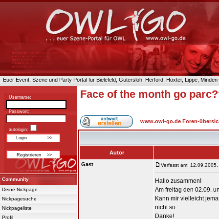
Euer Event, Szene und Party Portal für Bielefeld, Gütersloh, Herford, Höxter, Lippe, Minde
Face of the month go parc
Username:
Passwort:
www.owl-go.de Foren-übersic
autologin:
Autor
Gast
Verfasst am: 12.09.2005,
Community
Hallo zusammen!
Am freitag den 02.09. u
Deine Nickpage
Kann mir vielleicht jema
Nickpagesuche
nicht so...
Nickpageliste
Danke!
Profil