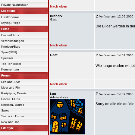
Private Nachrichten
Nach oben
Locations
runnerx
Verfasst am: 12.09.2005,
Gastronomie
Gast
Styling/Pflege
Die Bilder werden in d
Fotos
Discos/Clubs
Veranstaltungen
Nach oben
Kneipen/Bars
Sport(NEU)
Gast
Verfasst am: 14.09.2005,
Specials
Top Ten Bilder
Wie lange warten wir jetz
Kommentare
Forum
Life and Style
Nach oben
Meet and Flirt
Partytipps, Events
Leo
Verfasst am: 14.09.2005,
Administrator
Discos, Clubs
Sorry an alle die auf di
Kneipen, Bistros
Sport
Suche im Forum
New and Top
Lifestyle