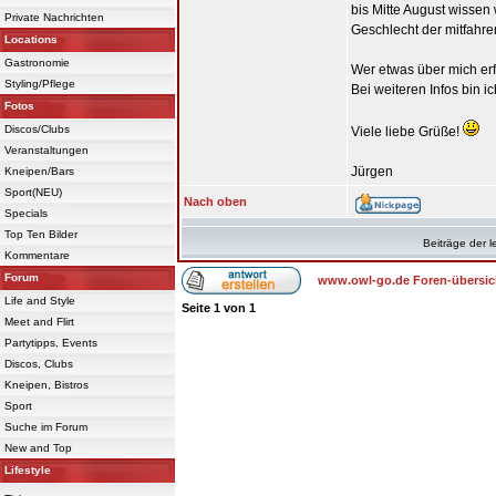
bis Mitte August wissen
Private Nachrichten
Geschlecht der mitfahr
Locations
Gastronomie
Wer etwas über mich erf
Styling/Pflege
Bei weiteren Infos bin 
Fotos
Discos/Clubs
Viele liebe Grüße!
Veranstaltungen
Jürgen
Kneipen/Bars
Sport(NEU)
Nach oben
Specials
Top Ten Bilder
Beiträge der l
Kommentare
Forum
www.owl-go.de Foren-übersic
Life and Style
Seite
1
von
1
Meet and Flirt
Partytipps, Events
Discos, Clubs
Kneipen, Bistros
Sport
Suche im Forum
New and Top
Lifestyle