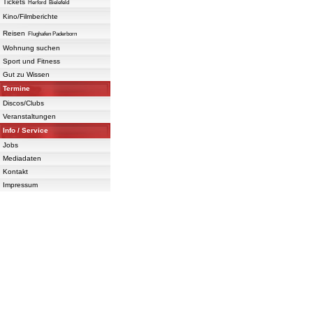
Tickets
Herford
Bielefeld
Kino/Filmberichte
Reisen
Flughafen Paderborn
Wohnung suchen
Sport und Fitness
Gut zu Wissen
Termine
Discos/Clubs
Veranstaltungen
Info / Service
Jobs
Mediadaten
Kontakt
Impressum