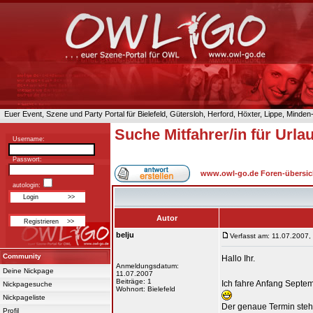
Euer Event, Szene und Party Portal für Bielefeld, Gütersloh, Herford, Höxter, Lippe, Minde
Suche Mitfahrer/in für Url
Username:
Passwort:
www.owl-go.de Foren-übersic
autologin:
Autor
belju
Verfasst am: 11.07.2007,
Community
Hallo Ihr.
Anmeldungsdatum:
Deine Nickpage
11.07.2007
Beiträge: 1
Ich fahre Anfang Septem
Nickpagesuche
Wohnort: Bielefeld
Nickpageliste
Der genaue Termin steht
Profil