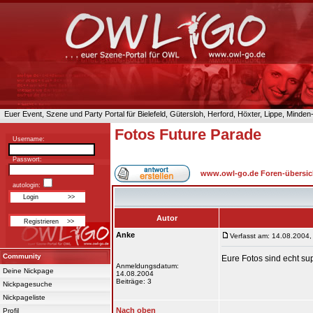
Euer Event, Szene und Party Portal für Bielefeld, Gütersloh, Herford, Höxter, Lippe, Minde
Fotos Future Parade
Username:
Passwort:
www.owl-go.de Foren-übersic
autologin:
Autor
Anke
Verfasst am: 14.08.2004,
Community
Eure Fotos sind echt s
Anmeldungsdatum:
Deine Nickpage
14.08.2004
Beiträge: 3
Nickpagesuche
Nickpageliste
Nach oben
Profil