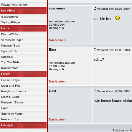
Private Nachrichten
spaceman
Verfasst am: 15.08.2004,
Locations
Gastronomie
das bin ich....
Anmeldungsdatum:
Styling/Pflege
15.08.2004
Beiträge: 5
Fotos
Discos/Clubs
Veranstaltungen
Nach oben
Kneipen/Bars
Bina
Verfasst am: 16.08.2004,
Sport(NEU)
Specials
ach...?
Top Ten Bilder
Anmeldungsdatum:
16.08.2004
Kommentare
Beiträge: 6
Forum
Life and Style
Nach oben
Meet and Flirt
Gast
Partytipps, Events
Verfasst am: 28.02.2005,
Discos, Clubs
`wie immer frauen steh
Kneipen, Bistros
Sport
Suche im Forum
New and Top
Nach oben
Lifestyle
Beiträge der l