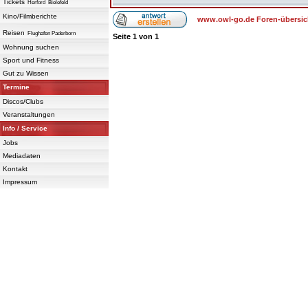
Tickets
Herford
Bielefeld
Kino/Filmberichte
www.owl-go.de Foren-übersic
Reisen
Flughafen Paderborn
Seite
1
von
1
Wohnung suchen
Sport und Fitness
Gut zu Wissen
Termine
Discos/Clubs
Veranstaltungen
Info / Service
Jobs
Mediadaten
Kontakt
Impressum