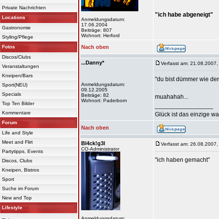
Private Nachrichten
"ich habe abgeneigt"
Locations
Anmeldungsdatum:
17.06.2004
Gastronomie
Beiträge: 807
Wohnort: Herford
Styling/Pflege
Fotos
Nach oben
Discos/Clubs
...Danny*
Verfasst am: 21.08.2007,
Veranstaltungen
Kneipen/Bars
"du bist dümmer wie der 
Anmeldungsdatum:
Sport(NEU)
09.12.2005
Specials
Beiträge: 82
muahahah...
Wohnort: Paderborn
Top Ten Bilder
_________________
Kommentare
Glück ist das einzige wa
Forum
Nach oben
Life and Style
Meet and Flirt
Bl4ck!g3l
Verfasst am: 26.08.2007,
CO-Administrator
Partytipps, Events
"ich haben gemacht"
Discos, Clubs
Kneipen, Bistros
Sport
Suche im Forum
New and Top
Lifestyle
Anmeldungsdatum: