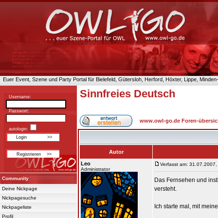
Euer Event, Szene und Party Portal für Bielefeld, Gütersloh, Herford, Höxter, Lippe, Minde
Sinnfreies Deutsch
Username:
Passwort:
www.owl-go.de Foren-übersic
autologin:
Autor
Leo
Verfasst am: 31.07.2007,
Administrator
Community
Das Fernsehen und insb
versteht.
Deine Nickpage
Nickpagesuche
Ich starte mal, mit mei
Nickpageliste
Profil