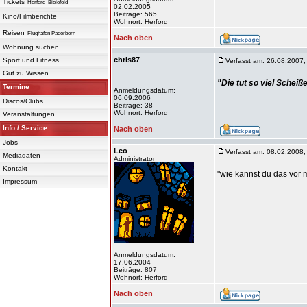
Tickets
Herford
Bielefeld
02.02.2005
Beiträge: 565
Kino/Filmberichte
Wohnort: Herford
Reisen
Flughafen Paderborn
Nach oben
Wohnung suchen
chris87
Sport und Fitness
Verfasst am: 26.08.2007,
Gut zu Wissen
"Die tut so viel Schei
Termine
Anmeldungsdatum:
06.09.2006
Discos/Clubs
Beiträge: 38
Wohnort: Herford
Veranstaltungen
Info / Service
Nach oben
Jobs
Leo
Verfasst am: 08.02.2008,
Mediadaten
Administrator
Kontakt
"wie kannst du das vor
Impressum
Anmeldungsdatum:
17.06.2004
Beiträge: 807
Wohnort: Herford
Nach oben