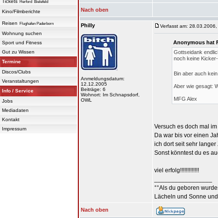
Tickets
Herford
Bielefeld
Nach oben
Kino/Filmberichte
Reisen
Flughafen Paderborn
Philly
Verfasst am: 28.03.2006,
Wohnung suchen
Anonymous hat F
Sport und Fitness
Gut zu Wissen
Gottseidank endlic
noch keine Kicker
Termine
Discos/Clubs
Bin aber auch kein 
Anmeldungsdatum:
Veranstaltungen
12.12.2005
Aber wie gesagt: 
Beiträge: 6
Info / Service
Wohnort: Im Schnapsdorf,
MFG Alex
OWL
Jobs
Mediadaten
Kontakt
Versuch es doch mal im
Impressum
Da war bis vor einen Ja
ich dort seit sehr lange
Sonst könntest du es a
viel erfolg!!!!!!!!!!!!!
_________________
°°Als du geboren wurdes
Lächeln und Sonne und
Nach oben