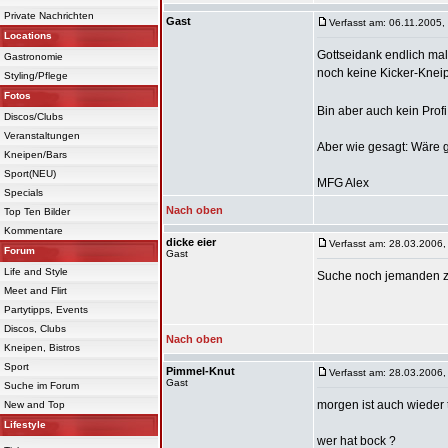
Private Nachrichten
Gast
Verfasst am: 06.11.2005,
Locations
Gottseidank endlich mal
Gastronomie
noch keine Kicker-Knei
Styling/Pflege
Fotos
Bin aber auch kein Profi
Discos/Clubs
Veranstaltungen
Aber wie gesagt: Wäre 
Kneipen/Bars
Sport(NEU)
MFG Alex
Specials
Nach oben
Top Ten Bilder
Kommentare
dicke eier
Verfasst am: 28.03.2006,
Forum
Gast
Life and Style
Suche noch jemanden zu
Meet and Flirt
Partytipps, Events
Discos, Clubs
Nach oben
Kneipen, Bistros
Sport
Pimmel-Knut
Verfasst am: 28.03.2006,
Gast
Suche im Forum
morgen ist auch wieder 
New and Top
Lifestyle
wer hat bock ?