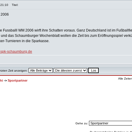
 21:10
Titel:
 2006
ie Fussballl WM 2006 wirft ihre Schatten voraus. Ganz Deutschland ist im Fußballfie
nd das Schaumburger Wochenblatt wollen die Zeit bis zum Eröffnungsspiel verk
er-Turnieren in die Sparkasse.
spk-schaumburg.de
etzten Zeit anzeigen:
Alle Zeit
ht
->
Sportpartner
Gehe zu: