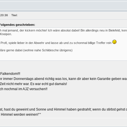
 20:36
Titel:
olgendes geschrieben:
h mal jemand, der kickern möchte! Ich wäre absolut dabei! Bin allerdings neu in Bielefeld, ke
-Kneipen.
Profi, spiele lieber in der Abwehr und lasse ab und zu schonmal billige Treffer rein
Wäre gerne dabei (wohne nahe Schildesche übrigens)
 Falkendom!!!
hr immer Donnerstags abend richtig was los, kann dir aber kein Garantie geben was
r Zeit nicht mehr war. Es war echt gut damals!
uch nochmal im AJZ versuchen!!
t, hast du geweint und Sonne und Himmel haben gestrahlt; wenn du stirbst gehst 
 Himmel werden weinen!°°