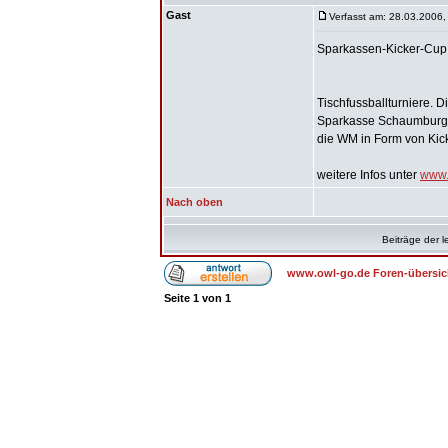
Gast
Verfasst am: 28.03.2006,
Sparkassen-Kicker-Cup
Tischfussballturniere. D
Sparkasse Schaumburg u
die WM in Form von Kick
weitere Infos unter
www.
Nach oben
Beiträge der l
www.owl-go.de Foren-übersic
Seite
1
von
1