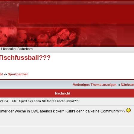
n- Lübbecke, Paderborn
Tischfussball???
ht
->
Sportpartner
Vorheriges Thema anzeigen
::
Nächste
Nachricht
 21:34
Titel: Spielt hier denn NIEMAND Tischfussball???
 unter der Woche in OWL abends kickern! Gibt's denn da keine Community???