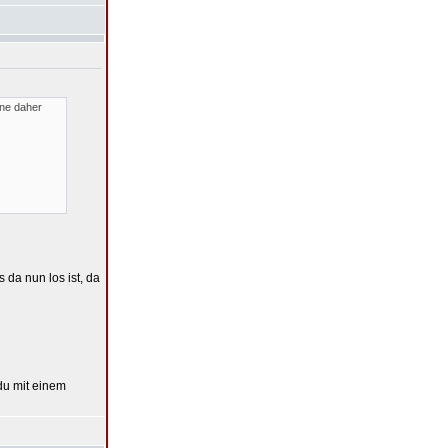
nne daher
 da nun los ist, da
du mit einem