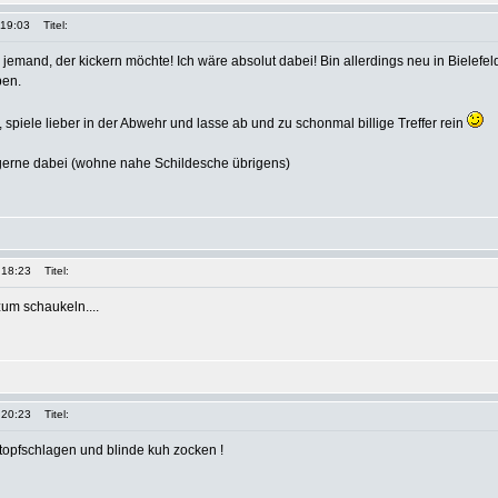
 19:03
Titel:
 jemand, der kickern möchte! Ich wäre absolut dabei! Bin allerdings neu in Bielefe
pen.
, spiele lieber in der Abwehr und lasse ab und zu schonmal billige Treffer rein
gerne dabei (wohne nahe Schildesche übrigens)
 18:23
Titel:
m schaukeln....
 20:23
Titel:
topfschlagen und blinde kuh zocken !