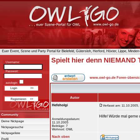
Euer Event, Szene und Party Portal für Bielefeld, Gütersloh, Herford, Höxter, Lippe, Minde
Spielt hier denn NIEMAND 
Username:
Passwort:
www.owl-go.de Foren-übersic
autologin:
Autor
Hefeholgi
Verfasst am: 11.10.2005,
Community
Hilfe! Würde mal gerne
Anmeldungsdatum:
Deine Nickpage
11.10.2005
Beiträge: 7
Nickpagesuche
Wohnort: OWL
Nickpageliste
Nach oben
Profil