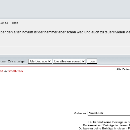
 19:53
Titel:
über den alten novum ist der hammer aber schon weg und auch zu teuer!!!vielen vie
etzten Zeit anzeigen:
Alle Zeit
ht
->
Small-Talk
Gehe zu:
Du
kannst keine
Beiträge in d
Du
kannst
auf Beiträge in diesem
Du
kannst
deine Beiträge in diesem 