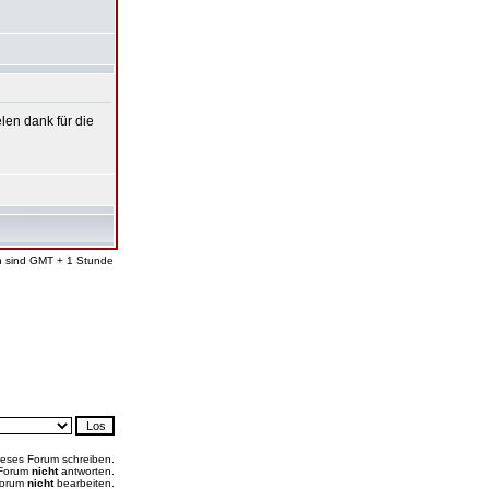
len dank für die
en sind GMT + 1 Stunde
ieses Forum schreiben.
 Forum
nicht
antworten.
Forum
nicht
bearbeiten.