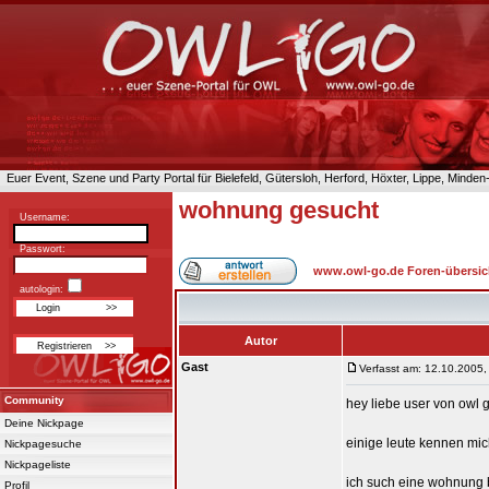
Euer Event, Szene und Party Portal für Bielefeld, Gütersloh, Herford, Höxter, Lippe, Minde
wohnung gesucht
Username:
Passwort:
www.owl-go.de Foren-übersic
autologin:
Autor
Gast
Verfasst am: 12.10.2005,
Community
hey liebe user von owl g
Deine Nickpage
einige leute kennen mich
Nickpagesuche
Nickpageliste
ich such eine wohnung 
Profil