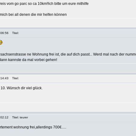
reis vom go parc so ca 10km!!ich bitte um eure mithilfe
mich bei all denen die mir helfen können
 06:56
Titel:
r sachsenstrasse ne Wohnung frei ist, die auf dich passt... Werd mal nach der nu
 dann kannste da mal vorbei gehen!
 14:43
Titel:
10. Wünsch dir viel glück.
 02:12
Titel: teurer
tement wohnung frei,allerdings 700€.....