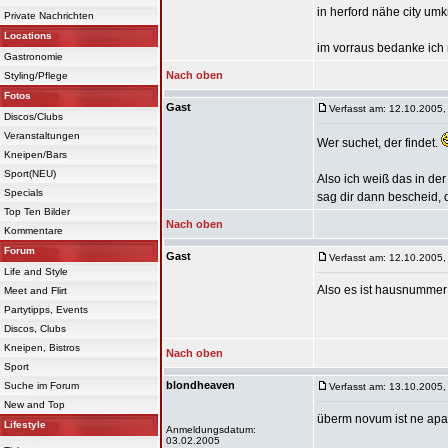
in herford nähe city umk
Private Nachrichten
Locations
im vorraus bedanke ich 
Gastronomie
Nach oben
Styling/Pflege
Fotos
Gast
Verfasst am: 12.10.2005,
Discos/Clubs
Veranstaltungen
Wer suchet, der findet.
Kneipen/Bars
Sport(NEU)
Also ich weiß das in de
Specials
sag dir dann bescheid,
Top Ten Bilder
Nach oben
Kommentare
Forum
Gast
Verfasst am: 12.10.2005,
Life and Style
Also es ist hausnummer 
Meet and Flirt
Partytipps, Events
Discos, Clubs
Kneipen, Bistros
Nach oben
Sport
blondheaven
Suche im Forum
Verfasst am: 13.10.2005,
New and Top
überm novum ist ne apar
Lifestyle
Anmeldungsdatum:
03.02.2005