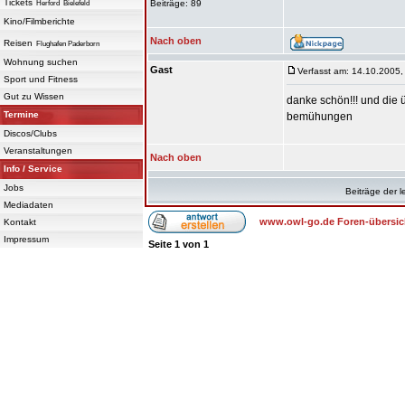
Tickets
Beiträge: 89
Herford
Bielefeld
Kino/Filmberichte
Nach oben
Reisen
Flughafen Paderborn
Wohnung suchen
Gast
Verfasst am: 14.10.2005,
Sport und Fitness
Gut zu Wissen
danke schön!!! und die 
Termine
bemühungen
Discos/Clubs
Veranstaltungen
Nach oben
Info / Service
Jobs
Beiträge der l
Mediadaten
www.owl-go.de Foren-übersic
Kontakt
Impressum
Seite
1
von
1