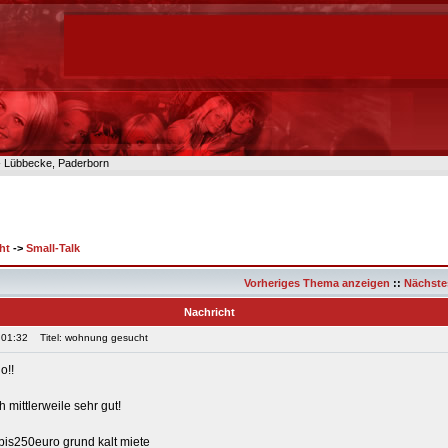
n- Lübbecke, Paderborn
ht
->
Small-Talk
Vorheriges Thema anzeigen
::
Nächste
Nachricht
 01:32
Titel: wohnung gesucht
o!!
 mittlerweile sehr gut!
bis250euro grund kalt miete