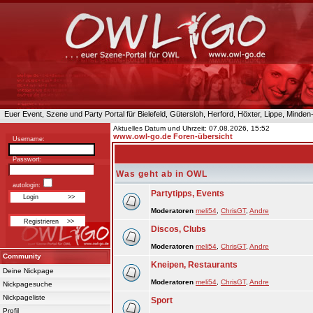
Euer Event, Szene und Party Portal für Bielefeld, Gütersloh, Herford, Höxter, Lippe, Minde
Aktuelles Datum und Uhrzeit: 07.08.2026, 15:52
www.owl-go.de Foren-übersicht
Username:
Passwort:
Was geht ab in OWL
autologin:
Partytipps, Events
Moderatoren
meli54
,
ChrisGT
,
Andre
Discos, Clubs
Moderatoren
meli54
,
ChrisGT
,
Andre
Community
Kneipen, Restaurants
Deine Nickpage
Moderatoren
meli54
,
ChrisGT
,
Andre
Nickpagesuche
Nickpageliste
Sport
Profil