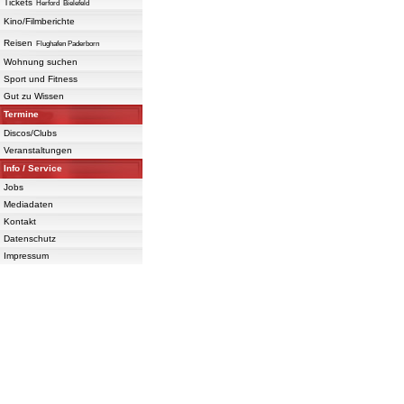
Tickets
Herford
Bielefeld
Kino/Filmberichte
Reisen
Flughafen Paderborn
Wohnung suchen
Sport und Fitness
Gut zu Wissen
Termine
Discos/Clubs
Veranstaltungen
Info / Service
Jobs
Mediadaten
Kontakt
Datenschutz
Impressum