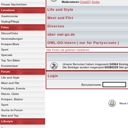
Moderatoren
ChrisGT
,
Andre
Private Nachrichten
Life and Style
Locations
Gastronomie
Meet and Flirt
Styling/Pflege
Diverses
Fotos
Discos/Clubs
über owl-go.de
Veranstaltungen
OWL-GO-Intern ( nur für Partyscouts )
Kneipen/Bars
Sport
Alle Foren als gelesen markieren
Specials
Top Ten Bilder
Unsere Benutzer haben insgesamt
24364
Beiträg
Kommentare
Die Beiträge wurden insgesamt
60380229
Mal ge
Forum
Login
Life and Style
Meet and Flirt
Benutzername:
P
Partytipps, Events
Discos, Clubs
Kneipen, Bistros
Neue 
Sport
Suche im Forum
New and Top
Lifestyle