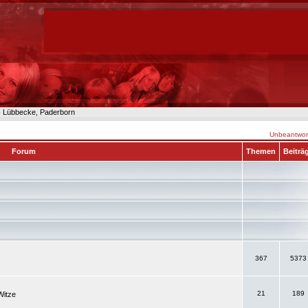
n- Lübbecke, Paderborn
Unbeantwort
Forum
Themen
Beiträ
367
5373
21
189
Witze