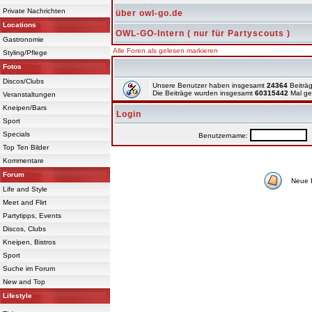
Private Nachrichten
über owl-go.de
Locations
OWL-GO-Intern ( nur für Partyscouts )
Gastronomie
Alle Foren als gelesen markieren
Styling/Pflege
Fotos
Discos/Clubs
Unsere Benutzer haben insgesamt
24364
Beiträg
Die Beiträge wurden insgesamt
60315442
Mal ge
Veranstaltungen
Kneipen/Bars
Login
Sport
Specials
Benutzername:
P
Top Ten Bilder
Kommentare
Forum
Neue 
Life and Style
Meet and Flirt
Partytipps, Events
Discos, Clubs
Kneipen, Bistros
Sport
Suche im Forum
New and Top
Lifestyle