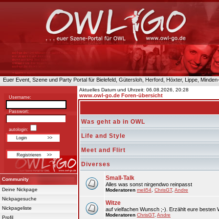
Euer Event, Szene und Party Portal für Bielefeld, Gütersloh, Herford, Höxter, Lippe, Minde
Aktuelles Datum und Uhrzeit: 06.08.2026, 20:28
www.owl-go.de Foren-übersicht
Username:
Passwort:
Was geht ab in OWL
autologin:
Life and Style
Meet and Flirt
Diverses
Small-Talk
Community
Alles was sonst nirgendwo reinpasst
Deine Nickpage
Moderatoren
meli54
,
ChrisGT
,
Andre
Nickpagesuche
Witze
Nickpageliste
auf vielfachen Wunsch ;-). Erzählt eure besten 
Moderatoren
ChrisGT
,
Andre
Profil