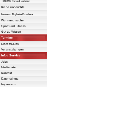
Tickets
Herford
Bielefeld
Kino/Filmberichte
Reisen
Flughafen Paderborn
Wohnung suchen
Sport und Fitness
Gut zu Wissen
Termine
Discos/Clubs
Veranstaltungen
Info / Service
Jobs
Mediadaten
Kontakt
Datenschutz
Impressum