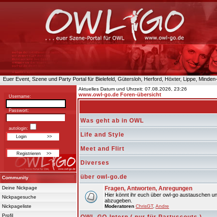
Euer Event, Szene und Party Portal für Bielefeld, Gütersloh, Herford, Höxter, Lippe, Minde
Aktuelles Datum und Uhrzeit: 07.08.2026, 23:26
www.owl-go.de Foren-übersicht
Username:
Passwort:
Was geht ab in OWL
autologin:
Life and Style
Meet and Flirt
Diverses
über owl-go.de
Community
Deine Nickpage
Fragen, Antworten, Anregungen
Hier könnt ihr euch über owl-go austauschen un
Nickpagesuche
abzugeben.
Nickpageliste
Moderatoren
ChrisGT
,
Andre
Profil