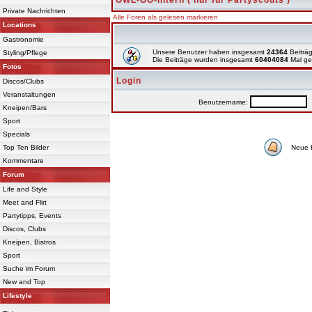
OWL-GO-Intern ( nur für Partyscouts )
Private Nachrichten
Alle Foren als gelesen markieren
Locations
Gastronomie
Unsere Benutzer haben insgesamt
24364
Beiträg
Styling/Pflege
Die Beiträge wurden insgesamt
60404084
Mal ge
Fotos
Login
Discos/Clubs
Veranstaltungen
Benutzername:
P
Kneipen/Bars
Sport
Specials
Top Ten Bilder
Neue 
Kommentare
Forum
Life and Style
Meet and Flirt
Partytipps, Events
Discos, Clubs
Kneipen, Bistros
Sport
Suche im Forum
New and Top
Lifestyle