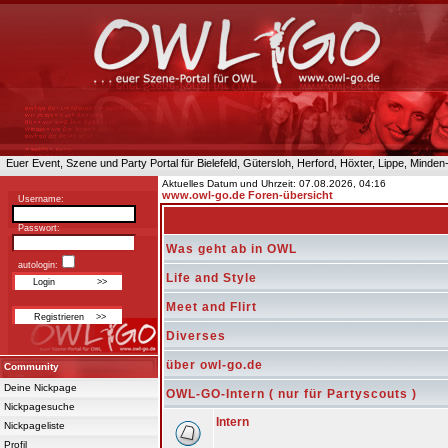
Euer Event, Szene und Party Portal für Bielefeld, Gütersloh, Herford, Höxter, Lippe, Minde
Aktuelles Datum und Uhrzeit: 07.08.2026, 04:16
www.owl-go.de Foren-übersicht
Username:
Passwort:
Was geht ab in OWL
autologin:
Life and Style
Meet and Flirt
Diverses
über owl-go.de
Community
Deine Nickpage
OWL-GO-Intern ( nur für Partyscouts )
Nickpagesuche
Intern
Nickpageliste
Profil