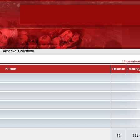
n- Lübbecke, Paderborn
Unbeantwort
Forum
Themen
Beiträ
82
721