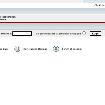
Alle Zeit
e geschrieben.
lesen.
asswort:
Bei jedem Besuch automatisch einloggen
Beiträge
Keine neuen Beiträge
Forum ist gesperrt