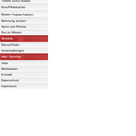
Tickets
Herford
Bielefeld
Kino/Filmberichte
Reisen
Flughafen Paderborn
Wohnung suchen
Sport und Fitness
Gut zu Wissen
Termine
Discos/Clubs
Veranstaltungen
Info / Service
Jobs
Mediadaten
Kontakt
Datenschutz
Impressum