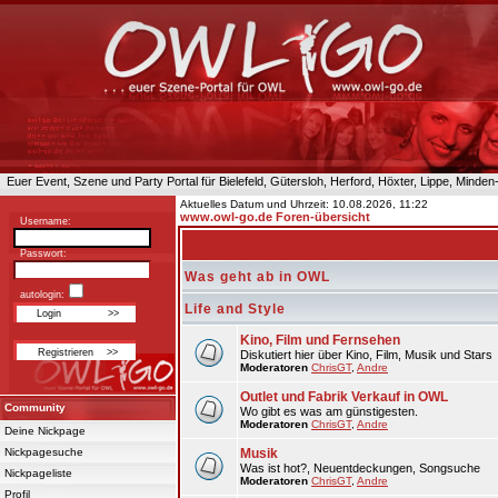
Euer Event, Szene und Party Portal für Bielefeld, Gütersloh, Herford, Höxter, Lippe, Minde
Aktuelles Datum und Uhrzeit: 10.08.2026, 11:22
www.owl-go.de Foren-übersicht
Username:
Passwort:
Was geht ab in OWL
autologin:
Life and Style
Kino, Film und Fernsehen
Diskutiert hier über Kino, Film, Musik und Stars
Moderatoren
ChrisGT
,
Andre
Outlet und Fabrik Verkauf in OWL
Community
Wo gibt es was am günstigesten.
Moderatoren
ChrisGT
,
Andre
Deine Nickpage
Nickpagesuche
Musik
Was ist hot?, Neuentdeckungen, Songsuche
Nickpageliste
Moderatoren
ChrisGT
,
Andre
Profil