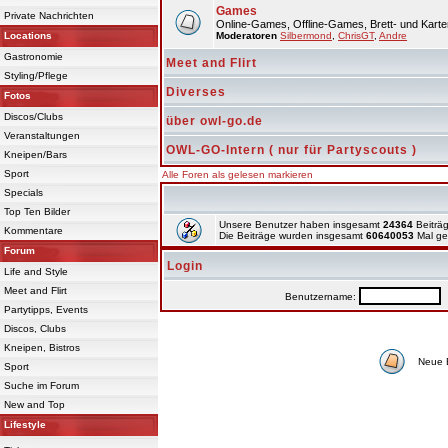
Games
Private Nachrichten
Online-Games, Offline-Games, Brett- und Karte
Locations
Moderatoren
Silbermond
,
ChrisGT
,
Andre
Gastronomie
Meet and Flirt
Styling/Pflege
Diverses
Fotos
Discos/Clubs
über owl-go.de
Veranstaltungen
OWL-GO-Intern ( nur für Partyscouts )
Kneipen/Bars
Sport
Alle Foren als gelesen markieren
Specials
Top Ten Bilder
Unsere Benutzer haben insgesamt
24364
Beiträg
Kommentare
Die Beiträge wurden insgesamt
60640053
Mal ge
Forum
Login
Life and Style
Meet and Flirt
Benutzername:
P
Partytipps, Events
Discos, Clubs
Kneipen, Bistros
Neue 
Sport
Suche im Forum
New and Top
Lifestyle