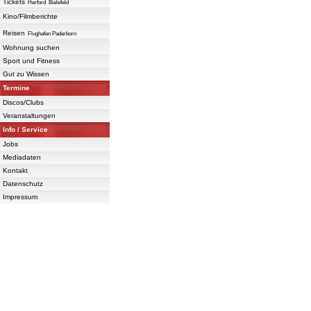
Tickets
Herford
Bielefeld
Kino/Filmberichte
Reisen
Flughafen Paderborn
Wohnung suchen
Sport und Fitness
Gut zu Wissen
Termine
Discos/Clubs
Veranstaltungen
Info / Service
Jobs
Mediadaten
Kontakt
Datenschutz
Impressum