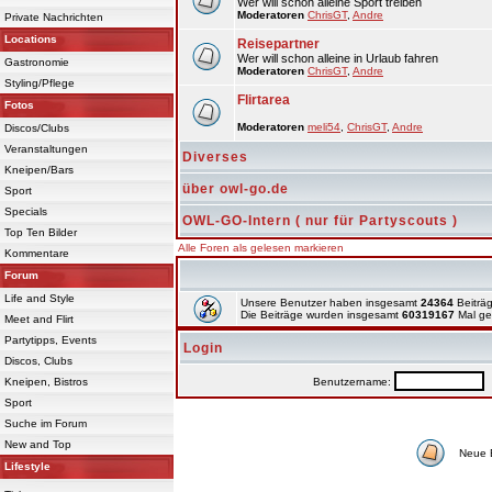
Wer will schon alleine Sport treiben
Moderatoren
ChrisGT
,
Andre
Private Nachrichten
Locations
Reisepartner
Wer will schon alleine in Urlaub fahren
Gastronomie
Moderatoren
ChrisGT
,
Andre
Styling/Pflege
Flirtarea
Fotos
Moderatoren
meli54
,
ChrisGT
,
Andre
Discos/Clubs
Veranstaltungen
Diverses
Kneipen/Bars
über owl-go.de
Sport
Specials
OWL-GO-Intern ( nur für Partyscouts )
Top Ten Bilder
Alle Foren als gelesen markieren
Kommentare
Forum
Life and Style
Unsere Benutzer haben insgesamt
24364
Beiträg
Die Beiträge wurden insgesamt
60319167
Mal ge
Meet and Flirt
Partytipps, Events
Login
Discos, Clubs
Kneipen, Bistros
Benutzername:
P
Sport
Suche im Forum
New and Top
Neue 
Lifestyle