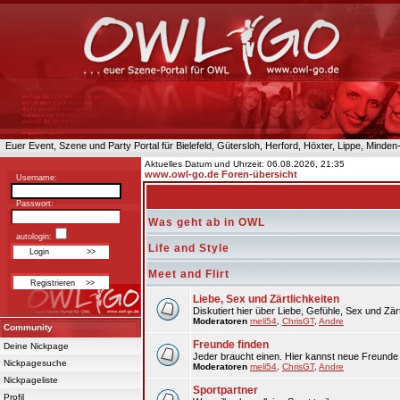
Euer Event, Szene und Party Portal für Bielefeld, Gütersloh, Herford, Höxter, Lippe, Minde
Aktuelles Datum und Uhrzeit: 06.08.2026, 21:35
www.owl-go.de Foren-übersicht
Username:
Passwort:
Was geht ab in OWL
autologin:
Life and Style
Meet and Flirt
Liebe, Sex und Zärtlichkeiten
Diskutiert hier über Liebe, Gefühle, Sex und Zärt
Moderatoren
meli54
,
ChrisGT
,
Andre
Community
Freunde finden
Deine Nickpage
Jeder braucht einen. Hier kannst neue Freunde 
Nickpagesuche
Moderatoren
meli54
,
ChrisGT
,
Andre
Nickpageliste
Sportpartner
Profil