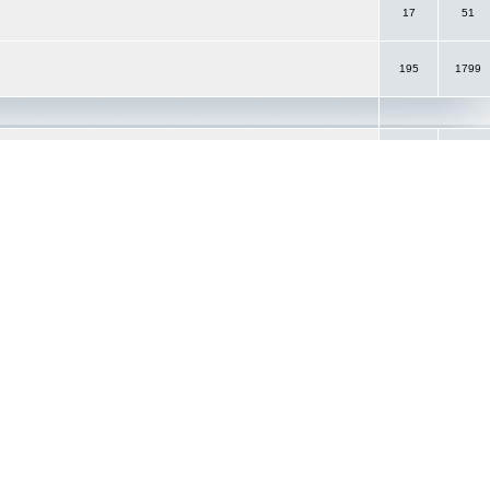
17
51
195
1799
367
5373
21
189
Witze
d habt die Möglichkeit, uns Fragen zu stellen und Anregungen
48
282
82
721
Alle Zeit
e geschrieben.