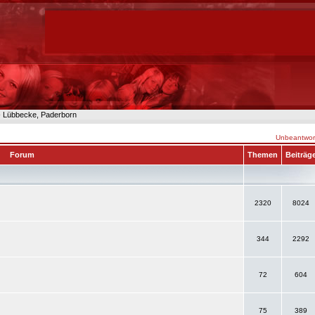
n- Lübbecke, Paderborn
Unbeantwort
Forum
Themen
Beiträg
2320
8024
344
2292
72
604
75
389