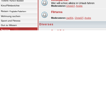
Reisepartner
Tickets
Herford
Bielefeld
Wer will schon alleine in Urlaub fahren
Kino/Filmberichte
Moderatoren
ChrisGT
,
Andre
Reisen
Flughafen Paderborn
Flirtarea
Wohnung suchen
Moderatoren
meli54
,
ChrisGT
,
Andre
Sport und Fitness
Diverses
Gut zu Wissen
Termine
Small-Talk
Alles was sonst nirgendwo reinpasst
Discos/Clubs
Moderatoren
meli54
,
ChrisGT
,
Andre
Veranstaltungen
Witze
Info / Service
auf vielfachen Wunsch ;-). Erzählt eure besten 
Moderatoren
ChrisGT
,
Andre
Jobs
Mediadaten
über owl-go.de
Kontakt
Fragen, Antworten, Anregungen
Datenschutz
Hier könnt ihr euch über owl-go austauschen un
abzugeben.
Impressum
Moderatoren
ChrisGT
,
Andre
OWL-GO-Intern ( nur für Partyscouts )
Intern
Alle Foren als gelesen markieren
Unsere Benutzer haben insgesamt
24364
Beiträg