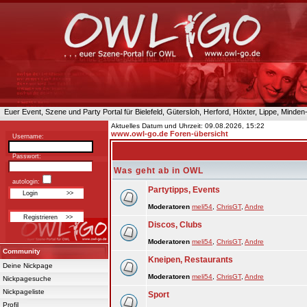
Euer Event, Szene und Party Portal für Bielefeld, Gütersloh, Herford, Höxter, Lippe, Minde
Aktuelles Datum und Uhrzeit: 09.08.2026, 15:22
www.owl-go.de Foren-übersicht
Username:
Passwort:
Was geht ab in OWL
autologin:
Partytipps, Events
Moderatoren
meli54
,
ChrisGT
,
Andre
Discos, Clubs
Moderatoren
meli54
,
ChrisGT
,
Andre
Community
Kneipen, Restaurants
Deine Nickpage
Moderatoren
meli54
,
ChrisGT
,
Andre
Nickpagesuche
Nickpageliste
Sport
Profil