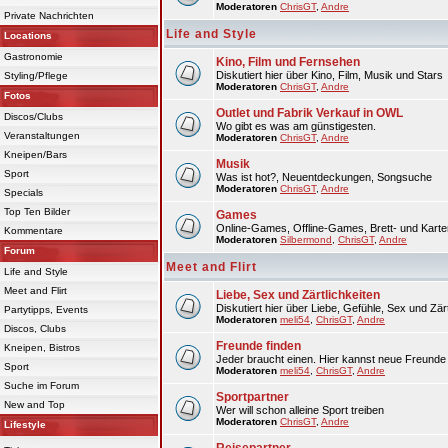
Moderatoren
ChrisGT
,
Andre
Private Nachrichten
Life and Style
Locations
Gastronomie
Kino, Film und Fernsehen
Diskutiert hier über Kino, Film, Musik und Stars
Styling/Pflege
Moderatoren
ChrisGT
,
Andre
Fotos
Outlet und Fabrik Verkauf in OWL
Discos/Clubs
Wo gibt es was am günstigesten.
Veranstaltungen
Moderatoren
ChrisGT
,
Andre
Kneipen/Bars
Musik
Sport
Was ist hot?, Neuentdeckungen, Songsuche
Moderatoren
ChrisGT
,
Andre
Specials
Top Ten Bilder
Games
Online-Games, Offline-Games, Brett- und Karte
Kommentare
Moderatoren
Silbermond
,
ChrisGT
,
Andre
Forum
Meet and Flirt
Life and Style
Meet and Flirt
Liebe, Sex und Zärtlichkeiten
Diskutiert hier über Liebe, Gefühle, Sex und Zärt
Partytipps, Events
Moderatoren
meli54
,
ChrisGT
,
Andre
Discos, Clubs
Freunde finden
Kneipen, Bistros
Jeder braucht einen. Hier kannst neue Freunde 
Sport
Moderatoren
meli54
,
ChrisGT
,
Andre
Suche im Forum
Sportpartner
New and Top
Wer will schon alleine Sport treiben
Moderatoren
ChrisGT
,
Andre
Lifestyle