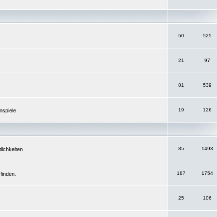
50
525
21
97
81
539
19
126
nspiele
85
1493
lichkeiten
187
1754
finden.
25
106