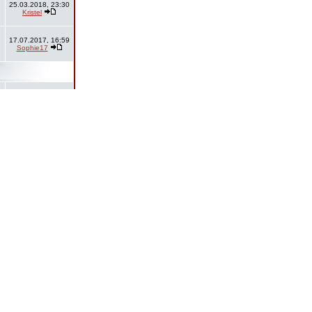
25.03.2018, 23:30
Kristel
17.07.2017, 16:59
Sophie17
09.12.2018, 17:33
Donuut
20.07.2017, 15:21
Lenni321
05.08.2015, 12:22
derkehrer
26.09.2009, 20:41
Bl4ck!g3l
en sind GMT + 1 Stunde