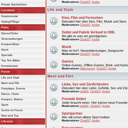
Moderatoren
ChrisGT
,
Andre
Private Nachrichten
Life and Style
Locations
Gastronomie
Kino, Film und Fernsehen
Diskutiert hier über Kino, Film, Musik und Stars
Styling/Pflege
Moderatoren
ChrisGT
,
Andre
Fotos
Outlet und Fabrik Verkauf in OWL
Discos/Clubs
Wo gibt es was am günstigesten.
Veranstaltungen
Moderatoren
ChrisGT
,
Andre
Kneipen/Bars
Musik
Sport
Was ist hot?, Neuentdeckungen, Songsuche
Moderatoren
ChrisGT
,
Andre
Specials
Top Ten Bilder
Games
Online-Games, Offline-Games, Brett- und Karte
Kommentare
Moderatoren
Silbermond
,
ChrisGT
,
Andre
Forum
Meet and Flirt
Life and Style
Meet and Flirt
Liebe, Sex und Zärtlichkeiten
Diskutiert hier über Liebe, Gefühle, Sex und Zärt
Partytipps, Events
Moderatoren
meli54
,
ChrisGT
,
Andre
Discos, Clubs
Freunde finden
Kneipen, Bistros
Jeder braucht einen. Hier kannst neue Freunde 
Sport
Moderatoren
meli54
,
ChrisGT
,
Andre
Suche im Forum
Sportpartner
New and Top
Wer will schon alleine Sport treiben
Moderatoren
ChrisGT
,
Andre
Lifestyle