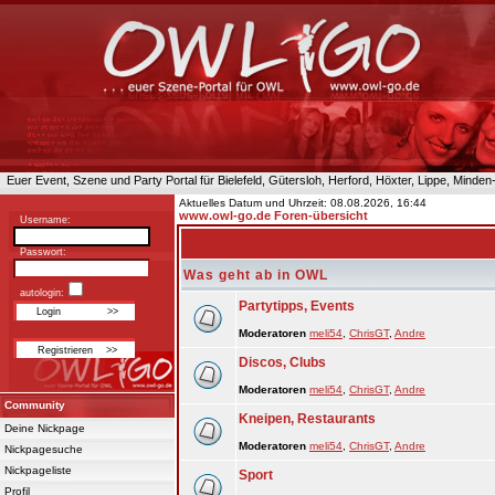
Euer Event, Szene und Party Portal für Bielefeld, Gütersloh, Herford, Höxter, Lippe, Minde
Aktuelles Datum und Uhrzeit: 08.08.2026, 16:44
www.owl-go.de Foren-übersicht
Username:
Passwort:
Was geht ab in OWL
autologin:
Partytipps, Events
Moderatoren
meli54
,
ChrisGT
,
Andre
Discos, Clubs
Moderatoren
meli54
,
ChrisGT
,
Andre
Community
Kneipen, Restaurants
Deine Nickpage
Moderatoren
meli54
,
ChrisGT
,
Andre
Nickpagesuche
Nickpageliste
Sport
Profil