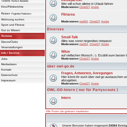
Reisepartner
Tickets
Herford
Bielefeld
Wer will schon alleine in Urlaub fahren
Kino/Filmberichte
Moderatoren
ChrisGT
,
Andre
Reisen
Flughafen Paderborn
Flirtarea
Wohnung suchen
Moderatoren
meli54
,
ChrisGT
,
Andre
Sport und Fitness
Diverses
Gut zu Wissen
Termine
Small-Talk
Alles was sonst nirgendwo reinpasst
Discos/Clubs
Moderatoren
meli54
,
ChrisGT
,
Andre
Veranstaltungen
Witze
Info / Service
auf vielfachen Wunsch ;-). Erzählt eure besten 
Moderatoren
ChrisGT
,
Andre
Jobs
Mediadaten
über owl-go.de
Kontakt
Fragen, Antworten, Anregungen
Datenschutz
Hier könnt ihr euch über owl-go austauschen un
abzugeben.
Impressum
Moderatoren
ChrisGT
,
Andre
OWL-GO-Intern ( nur für Partyscouts )
Intern
Alle Foren als gelesen markieren
Unsere Benutzer haben insgesamt
24364
Beiträg