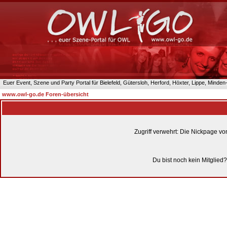
Euer Event, Szene und Party Portal für Bielefeld, Gütersloh, Herford, Höxter, Lippe, Minde
www.owl-go.de Foren-übersicht
Zugriff verwehrt: Die Nickpage v
Du bist noch kein Mitglied?