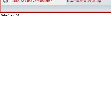
Liebe, Sex und Zärtlichkeiten
Inkontinenz in Beziehung
Seite
1
von
33