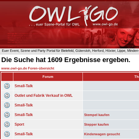
Euer Event, Szene und Party Portal für Bielefeld, Gütersloh, Herford, Höxter, Lippe, Minde
Die Suche hat 1609 Ergebnisse ergeben.
www.owl-go.de Foren-übersicht
Forum
Th
Small-Talk
Outlet und Fabrik Verkauf in OWL
Small-Talk
Small-Talk
Stempel kaufen
Sport
Stepper kaufen
Small-Talk
Kinderwagen gesucht