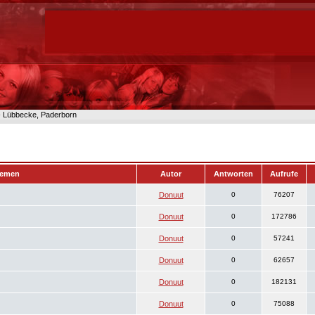
n- Lübbecke, Paderborn
emen
Autor
Antworten
Aufrufe
Donuut
0
76207
Donuut
0
172786
Donuut
0
57241
Donuut
0
62657
Donuut
0
182131
Donuut
0
75088