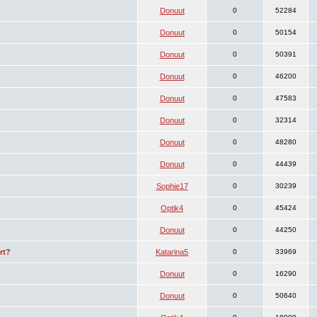
Donuut
0
52284
Donuut
0
50154
Donuut
0
50391
Donuut
0
46200
Donuut
0
47583
Donuut
0
32314
Donuut
0
48280
Donuut
0
44439
Sophie17
0
30239
Optik4
0
45424
Donuut
0
44250
rt?
Katarina5
0
33969
Donuut
0
16290
Donuut
0
50640