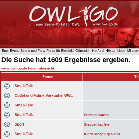
Euer Event, Szene und Party Portal für Bielefeld, Gütersloh, Herford, Höxter, Lippe, Minde
Die Suche hat 1609 Ergebnisse ergeben.
www.owl-go.de Foren-übersicht
Forum
Th
Small-Talk
Outlet und Fabrik Verkauf in OWL
Small-Talk
Small-Talk
Stempel kaufen
Sport
Stepper kaufen
Small-Talk
Kinderwagen gesucht