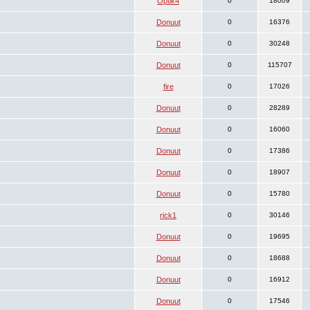
Optik4
0
18009
Donuut
0
16376
Donuut
0
30248
Donuut
0
115707
fire
0
17026
Donuut
0
28289
Donuut
0
16060
Donuut
0
17386
Donuut
0
18907
Donuut
0
15780
rick1
0
30146
Donuut
0
19695
Donuut
0
18688
Donuut
0
16912
Donuut
0
17546