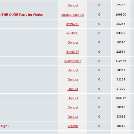
Donuut
0
17445
 THE CURE Party im Works
strange sounds
0
106890
liam6215
0
34247
liam6215
0
33399
Donuut
0
18376
liam6215
0
22884
Waldfrieden
0
112065
Donuut
0
18341
Donuut
0
21193
Donuut
0
17390
Donuut
0
163215
Donuut
0
18018
Donuut
0
33912
esign?
kellop8
0
18012